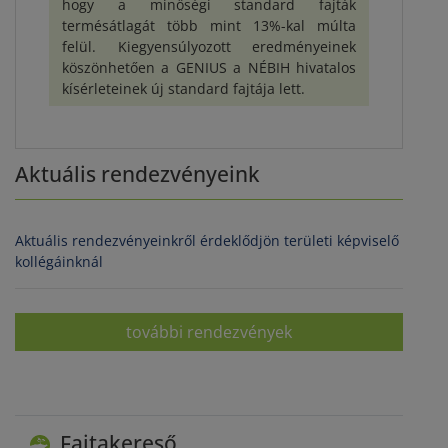
hogy a minőségi standard fajták
termésátlagát több mint 13%-kal múlta
felül. Kiegyensúlyozott eredményeinek
köszönhetően a GENIUS a NÉBIH hivatalos
kísérleteinek új standard fajtája lett.
Aktuális rendezvényeink
Aktuális rendezvényeinkről érdeklődjön területi képviselő
kollégáinknál
további rendezvények
Fajtakereső