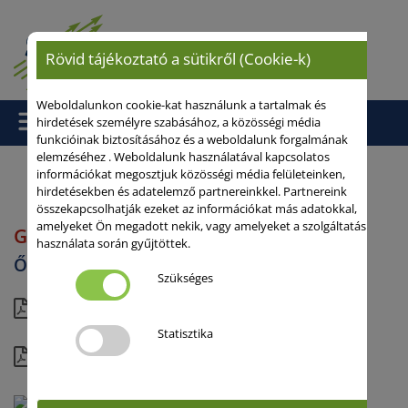
Rövid tájékoztató a sütikről (Cookie-k)
Weboldalunkon cookie-kat használunk a tartalmak és
hirdetések személyre szabásához, a közösségi média
funkcióinak biztosításához és a weboldalunk forgalmának
elemzéséhez . Weboldalunk használatával kapcsolatos
információkat megosztjuk közösségi média felületeinken,
hirdetésekben és adatelemző partnereinkkel. Partnereink
Kezdőlap
/
/
Őszi búza
/ GENIUS
összekapcsolhatják ezeket az információkat más adatokkal,
amelyeket Ön megadott nekik, vagy amelyeket a szolgáltatás
GENIUS
használata során gyűjtöttek.
Őszi búza
Szükséges
rövid
Statisztika
részletes