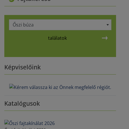
Őszi búza
találatok
Képviselőink
Katalógusok