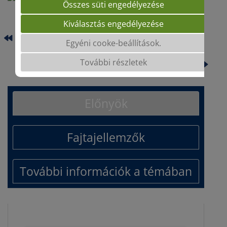
Összes süti engedélyezése
Kiválasztás engedélyezése
EXSAL
Egyéni cooke-beállítások.
KAROQUE
További részletek
Előnyök
Fajtajellemzők
További információk a témában