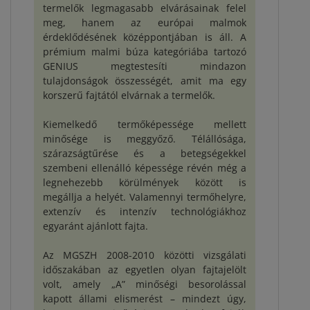
termelők legmagasabb elvárásainak felel
meg, hanem az európai malmok
érdeklődésének középpontjában is áll. A
prémium malmi búza kategóriába tartozó
GENIUS megtestesíti mindazon
tulajdonságok összességét, amit ma egy
korszerű fajtától elvárnak a termelők.
Kiemelkedő termőképessége mellett
minősége is meggyőző. Télállósága,
szárazságtűrése és a betegségekkel
szembeni ellenálló képessége révén még a
legnehezebb körülmények között is
megállja a helyét. Valamennyi termőhelyre,
extenzív és intenzív technológiákhoz
egyaránt ajánlott fajta.
Az MGSZH 2008-2010 közötti vizsgálati
időszakában az egyetlen olyan fajtajelölt
volt, amely „A” minőségi besorolással
kapott állami elismerést – mindezt úgy,