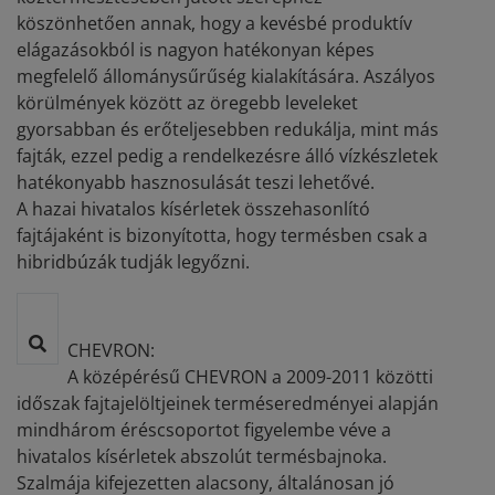
köszönhetően annak, hogy a kevésbé produktív
elágazásokból is nagyon hatékonyan képes
megfelelő állománysűrűség kialakítására. Aszályos
körülmények között az öregebb leveleket
gyorsabban és erőteljesebben redukálja, mint más
fajták, ezzel pedig a rendelkezésre álló vízkészletek
hatékonyabb hasznosulását teszi lehetővé.
A hazai hivatalos kísérletek összehasonlító
fajtájaként is bizonyította, hogy termésben csak a
hibridbúzák tudják legyőzni.
CHEVRON:
A középérésű CHEVRON a 2009-2011 közötti
időszak fajtajelöltjeinek terméseredményei alapján
mindhárom éréscsoportot figyelembe véve a
hivatalos kísérletek abszolút termésbajnoka.
Szalmája kifejezetten alacsony, általánosan jó