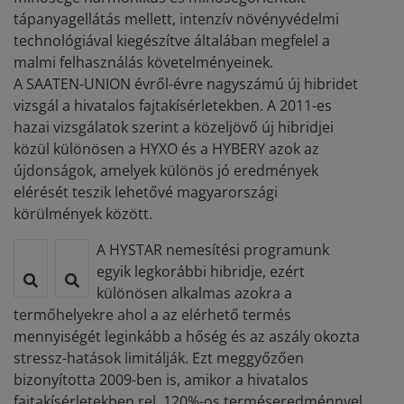
tápanyagellátás mellett, intenzív növényvédelmi
technológiával kiegészítve általában megfelel a
malmi felhasználás követelményeinek.
A SAATEN-UNION évről-évre nagyszámú új hibridet
vizsgál a hivatalos fajtakísérletekben. A 2011-es
hazai vizsgálatok szerint a közeljövő új hibridjei
közül különösen a HYXO és a HYBERY azok az
újdonságok, amelyek különös jó eredmények
elérését teszik lehetővé magyarországi
körülmények között.
A HYSTAR nemesítési programunk
egyik legkorábbi hibridje, ezért
különösen alkalmas azokra a
termőhelyekre ahol a az elérhető termés
mennyiségét leginkább a hőség és az aszály okozta
stressz-hatások limitálják. Ezt meggyőzően
bizonyította 2009-ben is, amikor a hivatalos
fajtakísérletekben rel. 120%-os terméseredménnyel