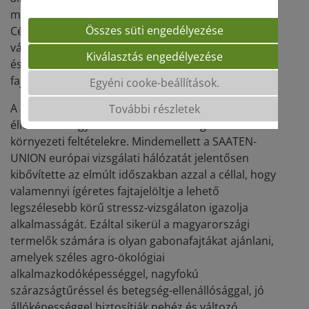
meghatározó szelekciós kritériumok.
Összes süti engedélyezése
Célkitűzésünk, hogy az új, széleskörű genetikai
változatosságot a lehető leggyorsabb nemesítési
Kiválasztás engedélyezése
és biotechnológiai eljárásokkal „rögzítsük” a
fajtáinkba.
Egyéni cooke-beállítások.
A dihaploid nemesítési technológia európai
További részletek
éllovasaként gyorsabban tudunk reagálni a változó
környezeti feltételekre. Mindemellett a SAATEN-
UNION európai vizsgálati hálózatát jelentősen
kibővítette az elmúlt időszakban azzal a céllal, hogy
valamennyi ígéretes fajtajelöltje a lehető
legszélesebb körű stressz-vizsgálaton igazolja
alkalmasságát. Ezáltal sikerül a magyarországi
termelők számára is olyan gabonafajtákat ajánlani,
amelyek széles agro-ökológiai
alkalmazkodóképességgel, nagyfokú
szárazságtűréssel és betegség-ellenállósággal, jó
állóképességgel biztosítják nehéz és változó