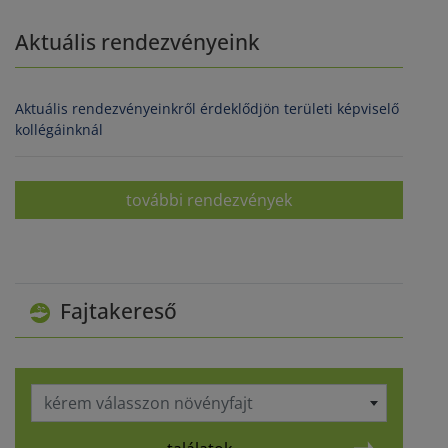
Aktuális rendezvényeink
Aktuális rendezvényeinkről érdeklődjön területi képviselő
kollégáinknál
további rendezvények
Fajtakereső
kérem válasszon növényfajt