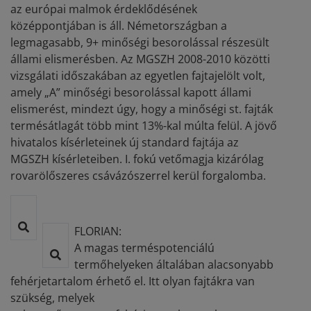
az európai malmok érdeklődésének
középpontjában is áll. Németországban a
legmagasabb, 9+ minőségi besorolással részesült
állami elismerésben. Az MGSZH 2008-2010 közötti
vizsgálati időszakában az egyetlen fajtajelölt volt,
amely „A” minőségi besorolással kapott állami
elismerést, mindezt úgy, hogy a minőségi st. fajták
termésátlagát több mint 13%-kal múlta felül. A jövő
hivatalos kísérleteinek új standard fajtája az
MGSZH kísérleteiben. I. fokú vetőmagja kizárólag
rovarölőszeres csávázószerrel kerül forgalomba.
FLORIAN:
A magas terméspotenciálú
termőhelyeken általában alacsonyabb
fehérjetartalom érhető el. Itt olyan fajtákra van
szükség, melyek