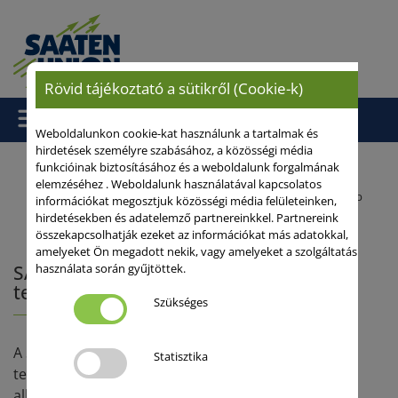
Rövid tájékoztató a sütikről (Cookie-k)
Weboldalunkon cookie-kat használunk a tartalmak és
hirdetések személyre szabásához, a közösségi média
funkcióinak biztosításához és a weboldalunk forgalmának
elemzéséhez . Weboldalunk használatával kapcsolatos
Kezdőlap
/
Szakmai anyagok
/ SAATEN-UNION őszi búzák - több
információkat megosztjuk közösségi média felületeinken,
hirdetésekben és adatelemző partnereinkkel. Partnereink
termés, több siker
összekapcsolhatják ezeket az információkat más adatokkal,
amelyeket Ön megadott nekik, vagy amelyeket a szolgáltatás
használata során gyűjtöttek.
SAATEN-UNION őszi búzák - több
termés, több siker
Szükséges
A SAATEN-UNION nemesítőinél már jó ideje a
Statisztika
termésbiztonság, a széles ökológiai
alkalmazkodóképesség és a stressz-tűrés a