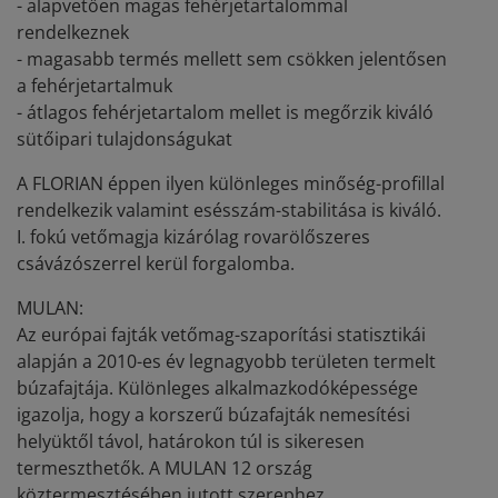
- alapvetően magas fehérjetartalommal
rendelkeznek
- magasabb termés mellett sem csökken jelentősen
a fehérjetartalmuk
- átlagos fehérjetartalom mellet is megőrzik kiváló
sütőipari tulajdonságukat
A FLORIAN éppen ilyen különleges minőség-profillal
rendelkezik valamint esésszám-stabilitása is kiváló.
I. fokú vetőmagja kizárólag rovarölőszeres
csávázószerrel kerül forgalomba.
MULAN:
Az európai fajták vetőmag-szaporítási statisztikái
alapján a 2010-es év legnagyobb területen termelt
búzafajtája. Különleges alkalmazkodóképessége
igazolja, hogy a korszerű búzafajták nemesítési
helyüktől távol, határokon túl is sikeresen
termeszthetők. A MULAN 12 ország
köztermesztésében jutott szerephez