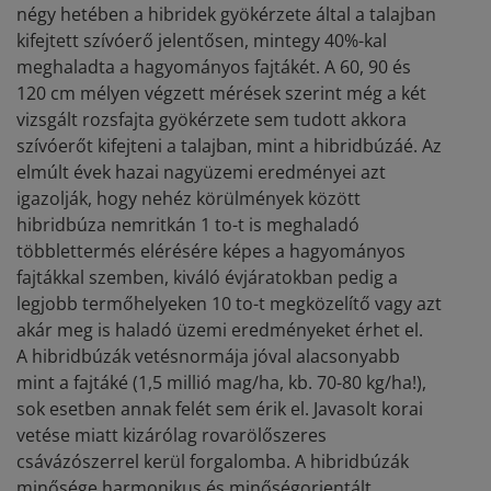
négy hetében a hibridek gyökérzete által a talajban
kifejtett szívóerő jelentősen, mintegy 40%-kal
meghaladta a hagyományos fajtákét. A 60, 90 és
120 cm mélyen végzett mérések szerint még a két
vizsgált rozsfajta gyökérzete sem tudott akkora
szívóerőt kifejteni a talajban, mint a hibridbúzáé. Az
elmúlt évek hazai nagyüzemi eredményei azt
igazolják, hogy nehéz körülmények között
hibridbúza nemritkán 1 to-t is meghaladó
többlettermés elérésére képes a hagyományos
fajtákkal szemben, kiváló évjáratokban pedig a
legjobb termőhelyeken 10 to-t megközelítő vagy azt
akár meg is haladó üzemi eredményeket érhet el.
A hibridbúzák vetésnormája jóval alacsonyabb
mint a fajtáké (1,5 millió mag/ha, kb. 70-80 kg/ha!),
sok esetben annak felét sem érik el. Javasolt korai
vetése miatt kizárólag rovarölőszeres
csávázószerrel kerül forgalomba. A hibridbúzák
minősége harmonikus és minőségorientált