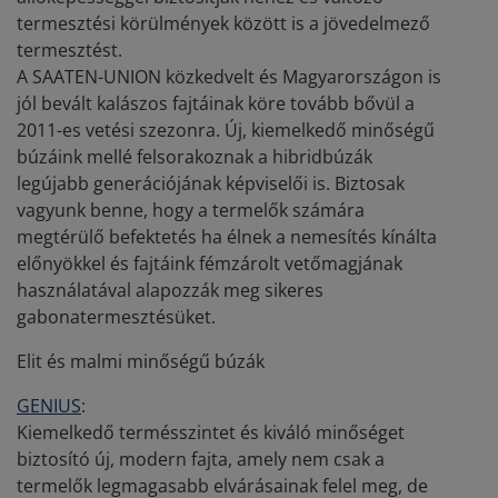
termesztési körülmények között is a jövedelmező
termesztést.
A SAATEN-UNION közkedvelt és Magyarországon is
jól bevált kalászos fajtáinak köre tovább bővül a
2011-es vetési szezonra. Új, kiemelkedő minőségű
búzáink mellé felsorakoznak a hibridbúzák
legújabb generációjának képviselői is. Biztosak
vagyunk benne, hogy a termelők számára
megtérülő befektetés ha élnek a nemesítés kínálta
előnyökkel és fajtáink fémzárolt vetőmagjának
használatával alapozzák meg sikeres
gabonatermesztésüket.
Elit és malmi minőségű búzák
GENIUS
:
Kiemelkedő termésszintet és kiváló minőséget
biztosító új, modern fajta, amely nem csak a
termelők legmagasabb elvárásainak felel meg, de