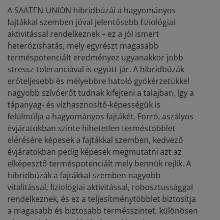
A SAATEN-UNION hibridbúzái a hagyományos
fajtákkal szemben jóval jelentősebb fiziológiai
aktivitással rendelkeznek – ez a jól ismert
heterózishatás, mely egyrészt magasabb
terméspotenciált eredményez ugyanakkor jobb
stressz-toleranciával is együtt jár. A hibridbúzák
erőteljesebb és mélyebbre hatoló gyökérzetükkel
nagyobb szívóerőt tudnak kifejteni a talajban, így a
tápanyag- és vízhasznosító-képességük is
felülmúlja a hagyományos fajtákét. Forró, aszályos
évjáratokban szinte hihetetlen terméstöbblet
elérésére képesek a fajtákkal szemben, kedvező
évjáratokban pedig képesek megmutatni azt az
elképesztő terméspotenciált mely bennük rejlik. A
hibridbúzák a fajtákkal szemben nagyobb
vitalitással, fiziológiai aktivitással, robosztussággal
rendelkeznek, és ez a teljesítménytöbblet biztosítja
a magasabb és biztosabb termésszintet, különösen