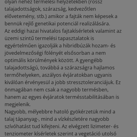
olyan nehéz termelési helyzetekben (rossz
talajadottságok, szárazság, kedvezőtlen
elővetemény, stb.) amikor a fajták nem képesek a
bennük rejlő genetikai potenciál realizálására.
Az eddigi hazai hivatalos fajtakísérletek valamint az
üzemi szintű termelési tapasztalatok is
egyértelműen igazolják a hibridbúzák hozam- és
jövedelmezőségi fölényét elsősorban a nem
optimális körülmények között. A gyengébb
talajadottságú, továbbá a szárazságra hajlamos
termőhelyeken, aszályos évjáratokban ugyanis
kiválóan érvényesül a jobb stressztoleranciájuk. Ez
önmagában nem csak a nagyobb termésben,
hanem az egyes évjáratok termésstabilitásában is
megjelenik.
Nagyobb, mélyebbre hatoló gyökérzetük mind a
talaj tápanyag-, mind a vízkészletére nagyobb
szívóhatást tud kifejteni. Az elvégzett lizimeter- és
tenziometer kísérletek szerint a vegetáció utolsó