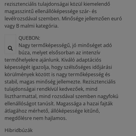
rezisztenciális tulajdonságai közül kiemelendő
magasszintű ellenállóképessége szár- és
levélrozsdával szemben. Minősége jellemzően euró
vagy B malmi kategória.
QUEBON:
Nagy termőképességű, jó minőséget adó
búza, melyet elsősorban az intenzív
termőhelyekre ajánlunk. Kiváló adaptációs
képességét igazolja, hogy szélsőséges időjárási
körülmények között is nagy termőképesség és
stabil, magas minőség jellemezte. Rezisztenciális
tulajdonságai rendkívül kedvezőek, mind
lisztharmattal, mind rozsdával szemben nagyfokú
ellenállóságot tanúsít. Magassága a hazai fajták
átlagához mérhető, állóképessége kitűnő,
megdőlésre nem hajlamos.
Hibridbúzák