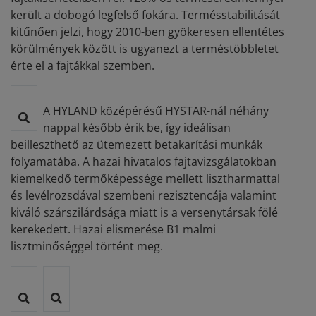
került a dobogó legfelső fokára. Termésstabilitását
kitűnően jelzi, hogy 2010-ben gyökeresen ellentétes
körülmények között is ugyanezt a terméstöbbletet
érte el a fajtákkal szemben.
A HYLAND középérésű HYSTAR-nál néhány
nappal később érik be, így ideálisan
beilleszthető az ütemezett betakarítási munkák
folyamatába. A hazai hivatalos fajtavizsgálatokban
kiemelkedő termőképessége mellett lisztharmattal
és levélrozsdával szembeni rezisztencája valamint
kiváló szárszilárdsága miatt is a versenytársak fölé
kerekedett. Hazai elismerése B1 malmi
lisztminőséggel történt meg.