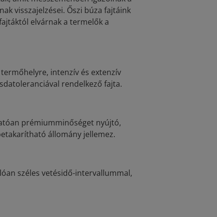
ak visszajelzései. Őszi búza fajtáink
ajtáktól elvárnak a termelők a
ermőhelyre, intenzív és extenzív
sdatoleranciával rendelkező fajta.
zhatóan prémiumminőséget nyújtó,
etakarítható állomány jellemez.
óan széles vetésidő-intervallummal,