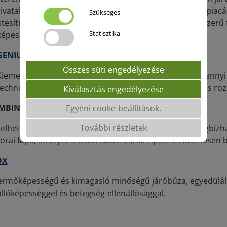
ivatalos fajtakísérletek, valamint az őszi búza vetőmagpiacán
Szükséges
tesítik mindazon tulajdonságokat, melyeket ma a korszerű f
Statisztika
épesség és a minőség vonatkozásában egyaránt.
GENIUS
Összes süti engedélyezése
Kiemelkedő minőségű és nagy termőképességű, valamennyi t
echnológiákhoz egyaránt ajánlott, kiváló lisztharmat- és roz
Kiválasztás engedélyezése
MBIN
Egyéni cooke-beállítások.
További részletek
rhelhető, kiválóan bokrosodó, évjárattól függetlenül megbí
orai fajta, amelyet szálkás kalászok, kompakt és ütemesen b
OX
ermőképességű és kimagasló minőségű járóbúza, egyedül­áll
állóképességgel és betegség-ellenállósággal.