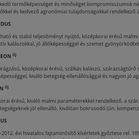
kedő termőképességet és minőséget kompromisszumok nélkül
őkkel és kedvező agronómiai tulajdonságokkal rendelkező új
NDUS
ató és stabil teljesítményt nyújtó, középkorai érésű malmi
tív kalászokkal, jó állóképességgel és szemet gyönyörködtet
ÚJ
LEON
virágzású, középkorai érésű, szálkás kalászú, szárazságtűr
épességgel, kiváló betegség-ellenállósággal és nagyon jó a
ÚJ
ON
orai érésű, kiváló malmi paraméterekkel rendelkező, a szá
tegségeknek jól ellenálló, kiválóan bokrosodó (ún. kompenzá
GUS
2012. évi hivatalos fajtaminősítő kísérletek győztese rel. 1