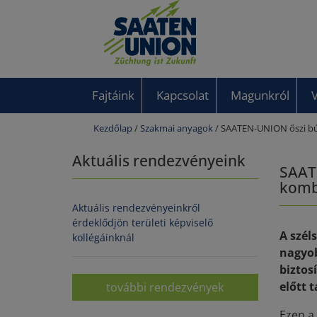
Fajtáink
Kapcsolat
Magunkról
Kezdőlap
/
Szakmai anyagok
/ SAATEN-UNION őszi búz
Aktuális rendezvényeink
SAATE
komb
Aktuális rendezvényeinkről
érdeklődjön területi képviselő
A szél
kollégáinknál
nagyob
biztos
előtt t
további rendezvények
Ezen a