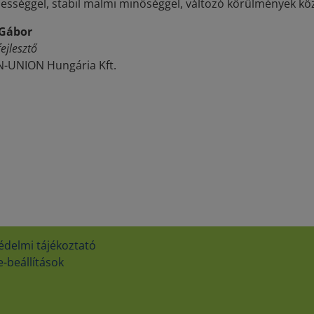
ességgel, stabil malmi minőséggel, változó körülmények közö
 Gábor
ejlesztő
-UNION Hungária Kft.
édelmi tájékoztató
-beállítások