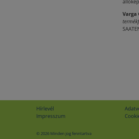
állókép
Varga
termékf
SAATEN
Hírlevél
Adatv
Impresszum
Cookie
© 2026 Minden jog fenntartva