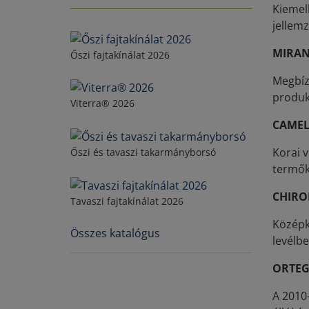
Kiemel
jellemz
MIRA
Őszi fajtakínálat 2026
Megbízh
produk
Viterra® 2026
CAME
Korai 
Őszi és tavaszi takarmányborsó
termők
CHIR
Tavaszi fajtakínálat 2026
Középk
Összes katalógus
levélbe
ORTE
A 2010–