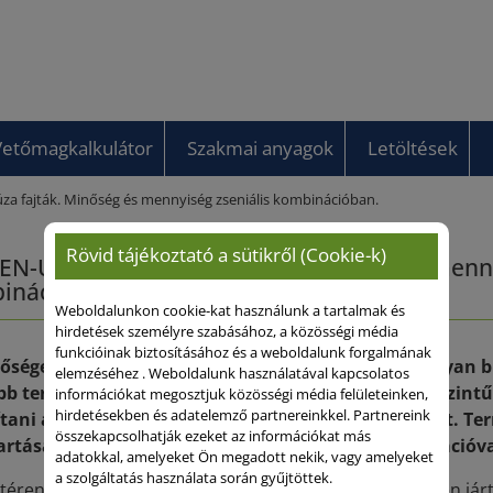
Vetőmagkalkulátor
Szakmai anyagok
Letöltések
a fajták. Minőség és mennyiség zseniális kombinációban.
Rövid tájékoztató a sütikről (Cookie-k)
N-UNION őszi búza fajták. Minőség és menny
inációban.
Weboldalunkon cookie-kat használunk a tartalmak és
hirdetések személyre szabásához, a közösségi média
funkcióinak biztosításához és a weboldalunk forgalmának
sőségesen változó időjárási és piaci körülmények olyan 
elemzéséhez . Weboldalunk használatával kapcsolatos
b termőképesség, jobb stressztűrés és magasabb szintű 
információkat megosztjuk közösségi média felületeinken,
hirdetésekben és adatelemző partnereinkkel. Partnereink
ítani az élelmiszer- és a takarmánycélú alapanyagot. T
összekapcsolhatják ezeket az információkat más
artásával, ami egyet jelent a fejlesztéssel, az innovációva
adatokkal, amelyeket Ön megadott nekik, vagy amelyeket
a szolgáltatás használata során gyűjtöttek.
 téren a SAATEN-UNION búzanemesítői mindig is az élen já