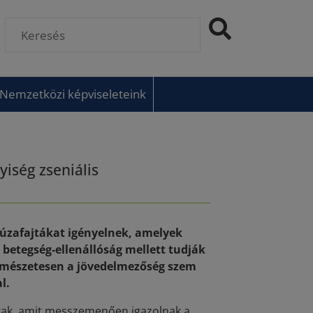
Nemzetközi képviseleteink
iség zseniális
búzafajtákat igényelnek, amelyek
betegség-ellenállóság mellett tudják
ermészetesen a jövedelmezőség szem
l.
rtak, amit messzemenően igazolnak a