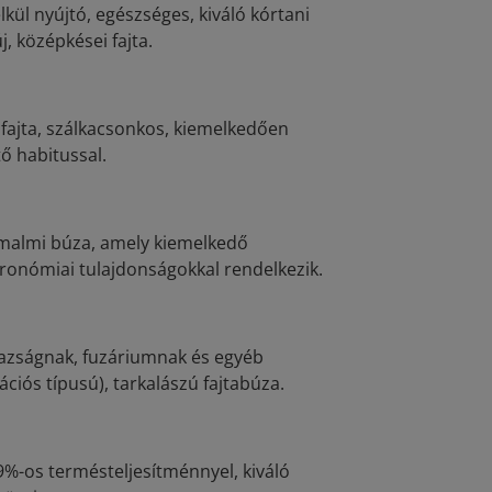
 nyújtó, egészséges, kiváló kórtani
, középkései fajta.
 fajta, szálkacsonkos, kiemelkedően
ő habitussal.
ő malmi búza, amely kiemelkedő
gronómiai tulajdonságokkal rendelkezik.
razságnak, fuzáriumnak és egyéb
ciós típusú), tarkalászú fajtabúza.
09%-os termésteljesítménnyel, kiváló