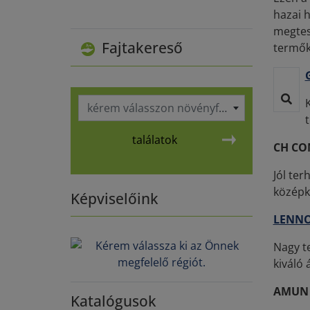
hazai h
megtes
Fajtakereső
termők
kérem válasszon növényfajt
t
találatok
CH CO
Jól te
középk
Képviselőink
LENN
Nagy t
kiváló 
AMUN
Katalógusok