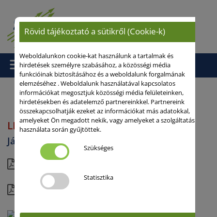
Rövid tájékoztató a sütikről (Cookie-k)
Weboldalunkon cookie-kat használunk a tartalmak és
hirdetések személyre szabásához, a közösségi média
funkcióinak biztosításához és a weboldalunk forgalmának
elemzéséhez . Weboldalunk használatával kapcsolatos
információkat megosztjuk közösségi média felületeinken,
hirdetésekben és adatelemző partnereinkkel. Partnereink
Kezdőlap
/
/
Járóbúza
/ LENNOX
összekapcsolhatják ezeket az információkat más adatokkal,
amelyeket Ön megadott nekik, vagy amelyeket a szolgáltatás
LENNOX
használata során gyűjtöttek.
Járóbúza
Szükséges
rövid
Statisztika
részletes