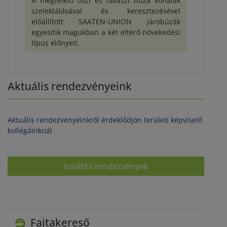
A megfelelő őszi és tavaszi búza vonalak
szelektálásával és keresztezésével
előállított SAATEN-UNION járóbúzák
egyesítik magukban a két eltérő növekedési
típus előnyeit.
Aktuális rendezvényeink
Aktuális rendezvényeinkről érdeklődjön területi képviselő
kollégáinknál
további rendezvények
Fajtakereső