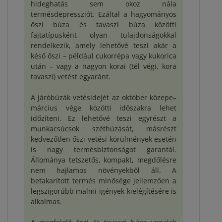
hideghatás sem okoz nála
termésdepressziót. Ezáltal a hagyományos
őszi búza és tavaszi búza közötti
fajtatípusként olyan tulajdonságokkal
rendelkezik, amely lehetővé teszi akár a
késő őszi – például cukorrépa vagy kukorica
után – vagy a nagyon korai (tél végi, kora
tavaszi) vetést egyaránt.
A járóbúzák vetésidejét az október közepe–
március vége közötti idôszakra lehet
időzíteni. Ez lehetővé teszi egyrészt a
munkacsúcsok széthúzását, másrészt
kedvezőtlen őszi vetési körülmények esetén
is nagy termésbiztonságot garantál.
Állománya tetszetős, kompakt, megdőlésre
nem hajlamos növényekből áll. A
betakarított termés minősége jellemzően a
legszigorúbb malmi igények kielégítésére is
alkalmas.