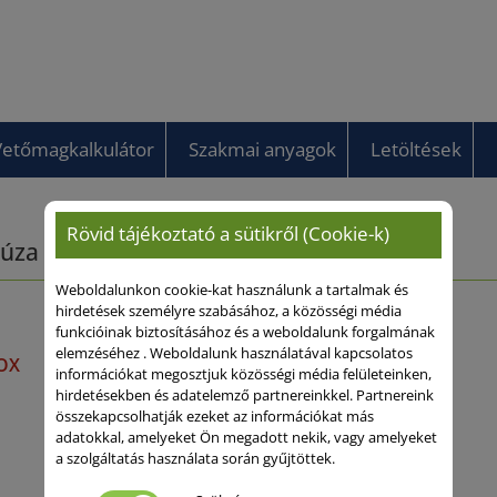
Vetőmagkalkulátor
Szakmai anyagok
Letöltések
Rövid tájékoztató a sütikről (Cookie-k)
búza
Weboldalunkon cookie-kat használunk a tartalmak és
hirdetések személyre szabásához, a közösségi média
funkcióinak biztosításához és a weboldalunk forgalmának
elemzéséhez . Weboldalunk használatával kapcsolatos
OX
információkat megosztjuk közösségi média felületeinken,
hirdetésekben és adatelemző partnereinkkel. Partnereink
összekapcsolhatják ezeket az információkat más
adatokkal, amelyeket Ön megadott nekik, vagy amelyeket
a szolgáltatás használata során gyűjtöttek.