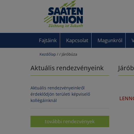
Fajtáink
Kapcsolat
Magunkról
Kezdőlap
/
/ Járóbúza
Aktuális rendezvényeink
Járó
Aktuális rendezvényeinkről
érdeklődjön területi képviselő
LENN
kollégáinknál
további rendezvények