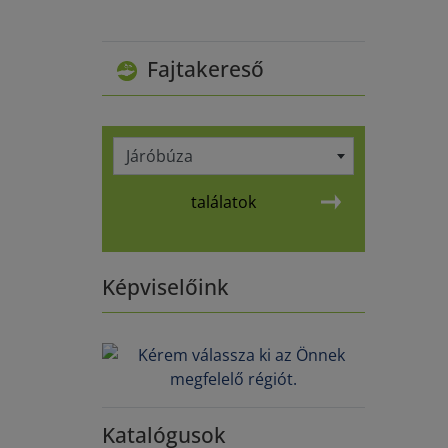
Fajtakereső
Járóbúza
találatok
Képviselőink
Katalógusok