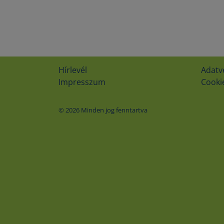
Hírlevél
Adatv
Impresszum
Cookie
© 2026 Minden jog fenntartva