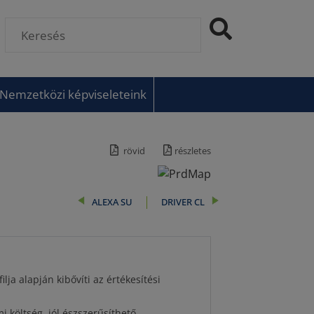
Nemzetközi képviseleteink
rövid
részletes
ALEXA SU
DRIVER CL
lja alapján kibővíti az értékesítési
 költség, jól észszerűsíthető