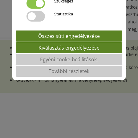
Szükséges
növényvédelmi beavatkozá
Statisztika
Biztonságosan termeszthet
olyan területeken is, aho
Egyenletesen érő, jó meg
Összes süti engedélyezése
Kiválasztás engedélyezése
Nagy termőképességű, középkorai tenyészidejű, magas olaj
Stabil a betegség-ellenállósága, különösen a hamuszürke 
Egyéni cooke-beállítások.
és a peronoszpórával szemben
Kiemelkedő ellenálló képességet mutat a leggyakoribb kór
További részletek
kórtani rezisztenciális profil)
Kedvező, 45° -os tányérállású növényfelépítés jellemzi