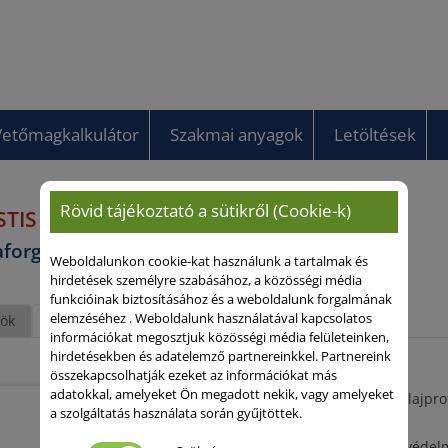
Vetőmagkalkulátor
Szakmai anyagok
Letöltések
Rövid tájékoztató a sütikről (Cookie-k)
STIS HO CLP
forgó
Weboldalunkon cookie-kat használunk a tartalmak és
hirdetések személyre szabásához, a közösségi média
funkcióinak biztosításához és a weboldalunk forgalmának
elemzéséhez . Weboldalunk használatával kapcsolatos
ök
Fajtajellemzők
információkat megosztjuk közösségi média felületeinken,
hirdetésekben és adatelemző partnereinkkel. Partnereink
összekapcsolhatják ezeket az információkat más
adatokkal, amelyeket Ön megadott nekik, vagy amelyeket
Piacképes termék, olajprofi
a szolgáltatás használata során gyűjtöttek.
lehetőségeket
Csökkentett növényvédelmi