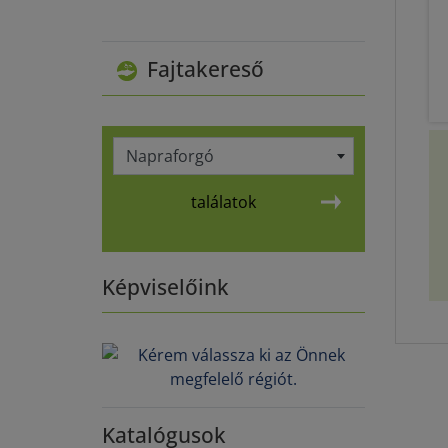
Fajtakereső
Napraforgó
találatok
Képviselőink
Katalógusok