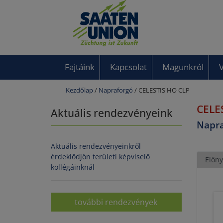
Fajtáink
Kapcsolat
Magunkról
Kezdőlap
/
Napraforgó
/ CELESTIS HO CLP
CELE
Aktuális rendezvényeink
Napra
Aktuális rendezvényeinkről
érdeklődjön területi képviselő
Előny
kollégáinknál
további rendezvények