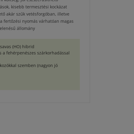
sok, kisebb termesztési kockázat
ő akár szűk vetésforgóban, illetve
l a fertőzési nyomás várhatóan magas
jelenésű állomány
savas (HO) hibrid
és a fehérpenészes szárkorhadással
okozókkal szemben (nagyon jó