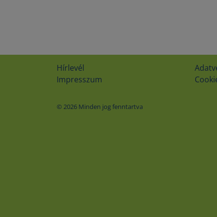
Hírlevél
Adatv
Impresszum
Cookie
© 2026 Minden jog fenntartva