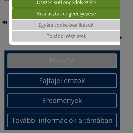
Összes süti engedélyezése
Kiválasztás engedélyezése
CELESTIS HO CLP
Egyéni cooke-beállítások.
További részletek
DUET CL
Előnyök
Fajtajellemzők
Eredmények
További információk a témában