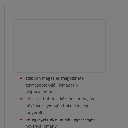
stabilan magas és megbízható
terméspotenciál, kimagasló
olajtartalommal
letisztult habitus, közepesen magas
növények, gyengén bókoló jellegű
tányérállás
betegségeknek ellenálló, egészséges
növényállomány