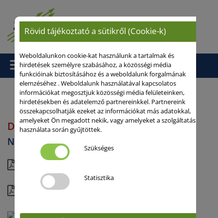
Rövid tájékoztató a sütikről (Cookie-k)
Weboldalunkon cookie-kat használunk a tartalmak és
hirdetések személyre szabásához, a közösségi média
funkcióinak biztosításához és a weboldalunk forgalmának
elemzéséhez . Weboldalunk használatával kapcsolatos
információkat megosztjuk közösségi média felületeinken,
hirdetésekben és adatelemző partnereinkkel. Partnereink
Kezdőlap
/
Napraforgó
/ DRIVER CL
összekapcsolhatják ezeket az információkat más adatokkal,
amelyeket Ön megadott nekik, vagy amelyeket a szolgáltatás
DRIVER CL
használata során gyűjtöttek.
Napraforgó
Szükséges
rövid
Statisztika
részletes