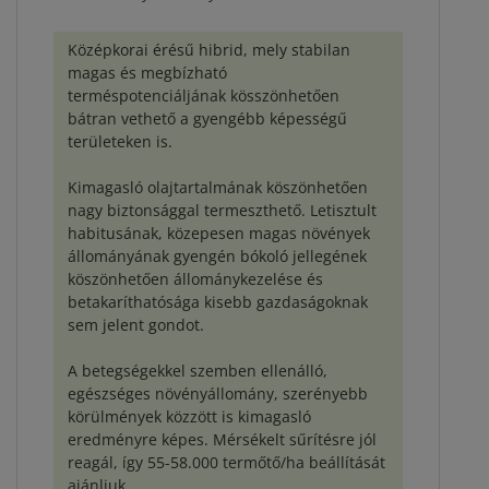
Középkorai érésű hibrid, mely stabilan
magas és megbízható
terméspotenciáljának kösszönhetően
bátran vethető a gyengébb képességű
területeken is.
Kimagasló olajtartalmának köszönhetően
nagy biztonsággal termeszthető. Letisztult
habitusának, közepesen magas növények
állományának gyengén bókoló jellegének
köszönhetően állománykezelése és
betakaríthatósága kisebb gazdaságoknak
sem jelent gondot.
A betegségekkel szemben ellenálló,
egészséges növényállomány, szerényebb
körülmények közzött is kimagasló
eredményre képes. Mérsékelt sűrítésre jól
reagál, így 55-58.000 termőtő/ha beállítását
ajánljuk.