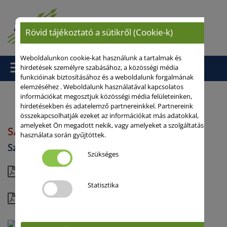
Rövid tájékoztató a sütikről (Cookie-k)
Weboldalunkon cookie-kat használunk a tartalmak és
hirdetések személyre szabásához, a közösségi média
funkcióinak biztosításához és a weboldalunk forgalmának
elemzéséhez . Weboldalunk használatával kapcsolatos
információkat megosztjuk közösségi média felületeinken,
hirdetésekben és adatelemző partnereinkkel. Partnereink
Kezdőlap
/
Szója
/ SANLUCA
összekapcsolhatják ezeket az információkat más adatokkal,
amelyeket Ön megadott nekik, vagy amelyeket a szolgáltatás
SANLUCA
használata során gyűjtöttek.
Szója
Szükséges
rövid
Statisztika
részletes