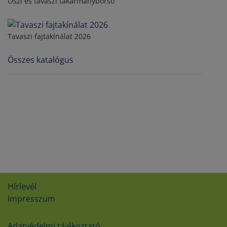
Őszi és tavaszi takarmányborsó
Tavaszi fajtakínálat 2026
Összes katalógus
Hírlevél
Impresszum
Adatvédelmi tájékoztató