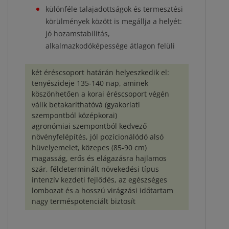
különféle talajadottságok és termesztési
körülmények között is megállja a helyét:
jó hozamstabilitás,
alkalmazkodóképessége átlagon felüli
két éréscsoport határán helyeszkedik el:
tenyészideje 135-140 nap, aminek
köszönhetően a korai éréscsoport végén
válik betakaríthatóvá (gyakorlati
szempontból középkorai)
agronómiai szempontból kedvező
növényfelépítés, jól pozícionálódó alsó
hüvelyemelet, közepes (85-90 cm)
magasság, erős és elágazásra hajlamos
szár, féldeterminált növekedési típus
intenzív kezdeti fejlődés, az egészséges
lombozat és a hosszú virágzási időtartam
nagy terméspotenciált biztosít