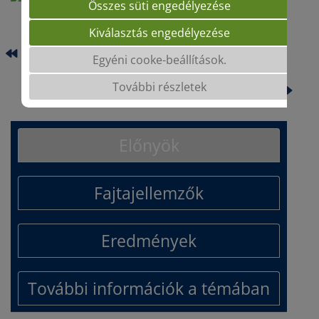
Összes süti engedélyezése
Kiválasztás engedélyezése
PAULA
Egyéni cooke-beállítások.
További részletek
SURAJA
Előnyök
Fajtajellemzők
Eredmények
További információk a témában