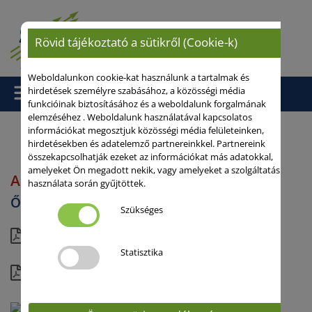
Rövid tájékoztató a sütikről (Cookie-k)
Weboldalunkon cookie-kat használunk a tartalmak és
hirdetések személyre szabásához, a közösségi média
funkcióinak biztosításához és a weboldalunk forgalmának
elemzéséhez . Weboldalunk használatával kapcsolatos
információkat megosztjuk közösségi média felületeinken,
hirdetésekben és adatelemző partnereinkkel. Partnereink
Kezdőlap
/ AUGUSTA
összekapcsolhatják ezeket az információkat más adatokkal,
amelyeket Ön megadott nekik, vagy amelyeket a szolgáltatás
AUGUSTA
használata során gyűjtöttek.
Őszi takarmánybab
Szükséges
rövid
Statisztika
részletes