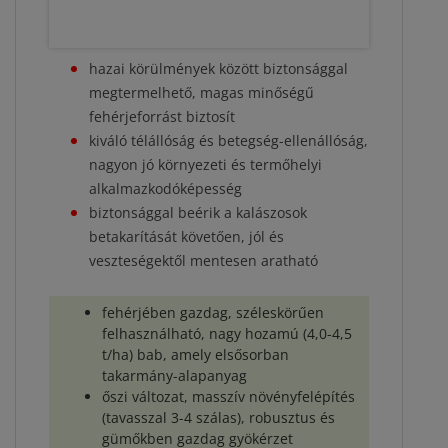
hazai körülmények között biztonsággal
megtermelhető, magas minőségű
fehérjeforrást biztosít
kiváló télállóság és betegség-ellenállóság,
nagyon jó környezeti és termőhelyi
alkalmazkodóképesség
biztonsággal beérik a kalászosok
betakarítását követően, jól és
veszteségektől mentesen aratható
fehérjében gazdag, széleskörűen
felhasználható, nagy hozamú (4,0-4,5
t/ha) bab, amely elsősorban
takarmány-alapanyag
őszi változat, masszív növényfelépítés
(tavasszal 3-4 szálas), robusztus és
gümőkben gazdag gyökérzet