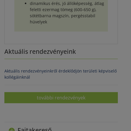
dinamikus érés, jó állóképesség, átlag
feletti ezermag tömeg (600-650 g),
sötétbarna magszín, pergésstabil
hüvelyek
Aktuális rendezvényeink
Aktuális rendezvényeinkről érdeklődjön területi képviselő
kollégáinknál
további rendezvények
Fajtakereső