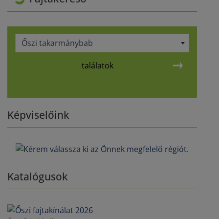
Őszi takarmánybab
találatok
Képviselőink
Katalógusok