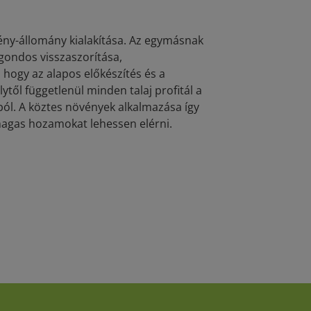
vény-állomány kialakítása. Az egymásnak
gondos visszaszorítása,
ogy az alapos előkészítés és a
ől függetlenül minden talaj profitál a
ból. A köztes növények alkalmazása így
magas hozamokat lehessen elérni.