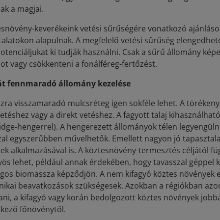
ak a magjai.
esnövény-keverékeink vetési sűrűségére vonatkozó ajánlások
talatokon alapulnak. A megfelelő vetési sűrűség elengedhet
potenciáljukat ki tudják használni. Csak a sűrű állomány ké
t vagy csökkenteni a fonálféreg-fertőzést.
át fennmaradó állomány kezelése
szra visszamaradó mulcsréteg igen sokféle lehet. A töréken
etéshez vagy a direkt vetéshez. A fagyott talaj kihasználha
dge-hengerrel). A hengerezett állományok télen legyengüln
zal egyszerűbben művelhetők. Emellett nagyon jó tapasztala
ek alkalmazásával is. A köztesnövény-termesztés céljától fü
nyös lehet, például annak érdekében, hogy tavasszal géppel
agos biomassza képződjön. A nem kifagyó köztes növények e
ikai beavatkozások szükségesek. Azokban a régiókban azonb
ni, a kifagyó vagy korán bedolgozott köztes növények jobba
tkező főnövénytől.