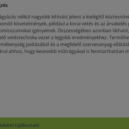
zés
ágyázás nélkül nagyobb kihívást jelent a kielégítő köztesnö
mondó követelmények, például a korai vetés és az árvakelés 
misszumokat igényelnek. Összességében azonban látható, h
elő vetéstechnika vezet a legjobb eredményekhez. Termőhelyt
ermékenység javításából és a megfelelő szervesanyag-ellátás
árul ahhoz, hogy kevesebb műtrágyával is fenntarthatóan 
édelmi tájékoztató