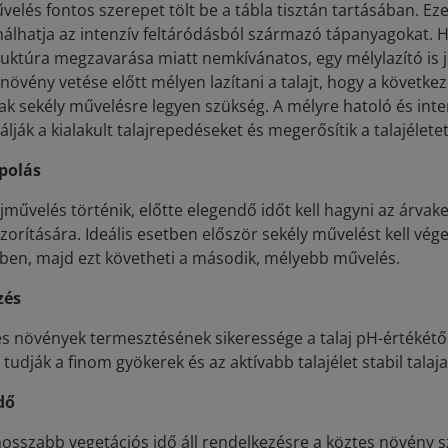
velés fontos szerepet tölt be a tábla tisztán tartásában. Eze
álhatja az intenzív feltáródásból származó tápanyagokat. Ha
truktúra megzavarása miatt nemkívánatos, egy mélylazító i
növény vetése előtt mélyen lazítani a talajt, hogy a követk
ak sekély művelésre legyen szükség. A mélyre hatoló és int
zálják a kialakult talajrepedéseket és megerősítik a talajéletet 
polás
jművelés történik, előtte elegendő időt kell hagyni az árva
zorítására. Ideális esetben először sekély művelést kell vége
ben, majd ezt követheti a második, mélyebb művelés.
zés
s növények termesztésének sikeressége a talaj pH-értékétől 
 tudják a finom gyökerek és az aktívabb talajélet stabil tala
dő
osszabb vegetációs idő áll rendelkezésre a köztes növény s