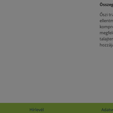
Összeg
Őszi tr
ellent
kompro
megfel
talajt
hozzáj
Hírlevél
Adatv