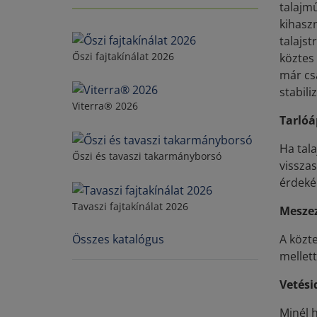
talajmű
kihaszn
talajs
Őszi fajtakínálat 2026
köztes 
már cs
stabili
Viterra® 2026
Tarlóá
Ha tala
Őszi és tavaszi takarmányborsó
visszas
érdeké
Tavaszi fajtakínálat 2026
Mesze
A közte
Összes katalógus
mellett
Vetési
Minél h