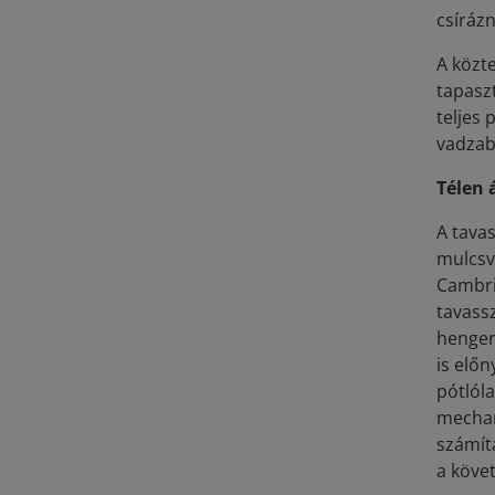
csírázn
A közt
tapasz
teljes 
vadzabo
Télen 
A tava
mulcsv
Cambri
tavass
henger
is elő
pótlól
mechan
számíta
a köve