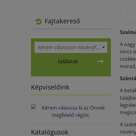
Fajtakereső
Szalma
A nagy
kérem válasszon növényfajt
nincs 
csökken
találatok
marad, 
Szántá
Képviselőink
A betak
talajba
legsik
megsz
A szán
Katalógusok
növény