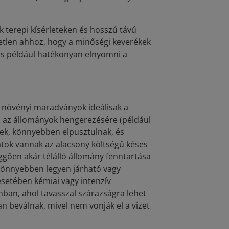
 terepi kísérleteken és hosszú távú
etlen ahhoz, hogy a minőségi keverékek
pes például hatékonyan elnyomni a
y növényi maradványok ideálisak a
tó az állományok hengerezésére (például
ek, könnyebben elpusztulnak, és
tok vannak az alacsony költségű késes
ggően akár télálló állomány fenntartása
 könnyebben legyen járható vagy
setében kémiai vagy intenzív
an, ahol tavasszal szárazságra lehet
n beválnak, mivel nem vonják el a vizet