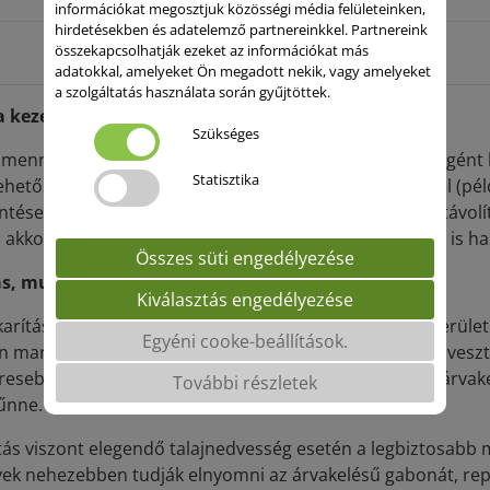
információkat megosztjuk közösségi média felületeinken,
hirdetésekben és adatelemző partnereinkkel. Partnereink
összekapcsolhatják ezeket az információkat más
adatokkal, amelyeket Ön megadott nekik, vagy amelyeket
a szolgáltatás használata során gyűjtöttek.
 kezelése
Szükséges
 mennyiségű gabonaszalma lebomlása során sok nitrogént k
Statisztika
lehetőség, és a hatékony köztesnövény-termesztés a cél (pé
tése céljából), érdemes mérlegelni, hogy a szalmát eltávolít
akkor annak finomra aprítása és egyenletes elterítése is ha
Összes süti engedélyezése
s, mulcsművelés vagy direkt vetés?
Kiválasztás engedélyezése
arítás után közvetlenül elvégzett direkt vetés száraz terület
Egyéni cooke-beállítások.
n maradt nedvességet, és csökkenti a párolgás okozta veszte
eresebb, ha a köztes növény még azelőtt kikel, hogy az árva
További részletek
űnne.
tás viszont elegendő talajnedvesség esetén a legbiztosabb 
ek nehezebben tudják elnyomni az árvakelésű gabonát, repc