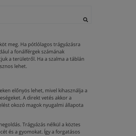
öt meg. Ha pótlólagos trágyázásra
ldául a fonálférgek számának
juk a területről. Ha a szalma a táblán
sznos lehet.
eken előnyös lehet, mivel kihasználja a
ségeket. A direkt vetés akkor a
kelést okozó magok nyugalmi állapota
megoldás. Trágyázás nélkül a köztes
ét és a gyomokat. Így a forgatásos