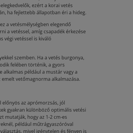
legkedvelők, ezért a korai vetés
, ha fejlettebb állapotban éri a hideg.
Ehhez a vetésmélységben elegendő
ni a vetéssel, amíg csapadék érkezése
végi vetéssel is kiváló
nyekkel szemben. Ha a vetés burgonya,
dik felében történik, a gyors
re alkalmas például a mustár vagy a
az emelt vetőmagnorma alkalmazása.
l előnyös az aprómorzsás, jól
kek gyakran különböző optimális vetési
zt mutatják, hogy az 1-2 cm-es
eknél, például műtrágyaszóróval
álasztás, mivel igénytelen és fényen is