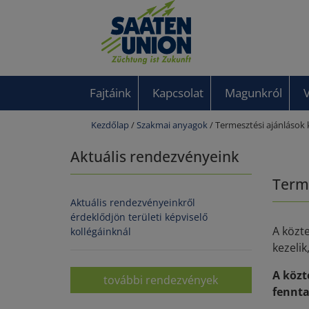
Fajtáink
Kapcsolat
Magunkról
Kezdőlap
/
Szakmai anyagok
/ Termesztési ajánlások
Aktuális rendezvényeink
Term
Aktuális rendezvényeinkről
érdeklődjön területi képviselő
A közt
kollégáinknál
kezelik
A közt
további rendezvények
fennta