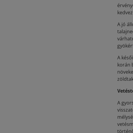
érvény
kedvező
A jó ál
talajn
várható
gyökér
A késő
korán 
növeked
zöldta
Vetést
A gyor
vissza
mélysé
vetésm
történő