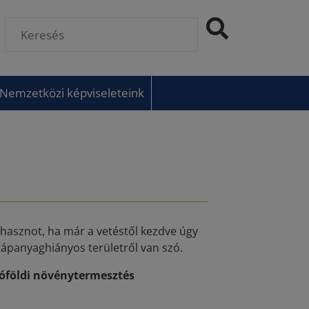
Nemzetközi képviseleteink
hasznot, ha már a vetéstől kezdve úgy
tápanyaghiányos területről van szó.
tóföldi növénytermesztés