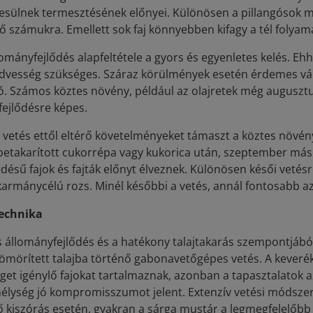
esülnek termesztésének előnyei. Különösen a pillangósok me
 számukra. Emellett sok faj könnyebben kifagy a tél folyamán
lományfejlődés alapfeltétele a gyors és egyenletes kelés. 
edvesség szükséges. Száraz körülmények esetén érdemes vár
. Számos köztes növény, például az olajretek még augusztus 
fejlődésre képes.
i vetés ettől eltérő követelményeket támaszt a köztes növé
betakarított cukorrépa vagy kukorica után, szeptember máso
ésű fajok és fajták előnyt élveznek. Különösen késői vetés
karmánycélú rozs. Minél későbbi a vetés, annál fontosabb 
echnika
s állományfejlődés és a hatékony talajtakarás szempontjábó
tömörített talajba történő gabonavetőgépes vetés. A keveré
get igénylő fajokat tartalmaznak, azonban a tapasztalatok a
élység jó kompromisszumot jelent. Extenzív vetési módszer
 kiszórás esetén, gyakran a sárga mustár a legmegfelelőbb v