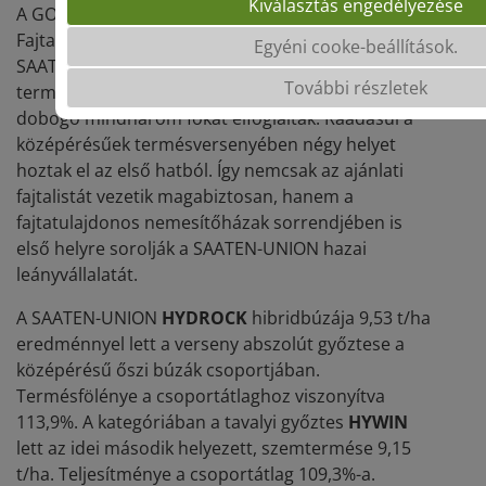
Kiválasztás engedélyezése
A GOSZ–VSZT–NAK Őszi Búza Posztregisztrációs
Fajtakísérletek mindkét éréscsoportjában a
Egyéni cooke-beállítások.
SAATEN-UNION őszi búzái adták a legnagyobb
További részletek
termést 2021-ben is. Abszolút sorrendben pedig a
dobogó mindhárom fokát elfoglalták. Ráadásul a
középérésűek termésversenyében négy helyet
hoztak el az első hatból. Így nemcsak az ajánlati
fajtalistát vezetik magabiztosan, hanem a
fajtatulajdonos nemesítőházak sorrendjében is
első helyre sorolják a SAATEN-UNION hazai
leányvállalatát.
A SAATEN-UNION
HYDROCK
hibridbúzája 9,53 t/ha
eredménnyel lett a verseny abszolút győztese a
középérésű őszi búzák csoportjában.
Termésfölénye a csoportátlaghoz viszonyítva
113,9%. A kategóriában a tavalyi győztes
HYWIN
lett az idei második helyezett, szemtermése 9,15
t/ha. Teljesítménye a csoportátlag 109,3%-a.