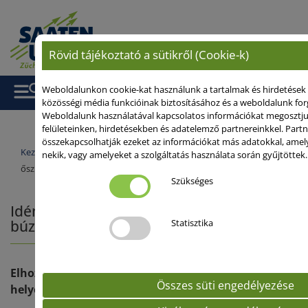
Rövid tájékoztató a sütikről (Cookie-k)
Weboldalunkon cookie-kat használunk a tartalmak és hirdetések
közösségi média funkcióinak biztosításához és a weboldalunk fo
Weboldalunk használatával kapcsolatos információkat megosztj
felületeinken, hirdetésekben és adatelemző partnereinkkel. Part
összekapcsolhatják ezeket az információkat más adatokkal, ame
Kezdőlap
/
Szakmai anyagok
/ Idén is taroltak a SAATEN-UNION
nekik, vagy amelyeket a szolgáltatás használata során gyűjtöttek.
őszi búzái
Szükséges
Idén is taroltak a SAATEN-UNION őszi
búzái
Statisztika
Elhozták az abszolút verseny első három
Összes süti engedélyezése
helyezését. Sőt, többet is elértek.