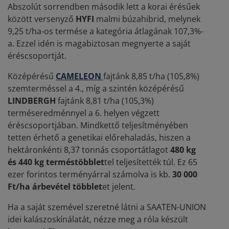
Abszolút sorrendben második lett a korai érésűek
között versenyző
HYFI
malmi búzahibrid, melynek
9,25 t/ha-os termése a kategória átlagának 107,3%-
a. Ezzel idén is magabiztosan megnyerte a saját
éréscsoportját.
Középérésű
CAMELEON
fajtánk 8,85 t/ha (105,8%)
szemterméssel a 4., míg a szintén középérésű
LINDBERGH
fajtánk 8,81 t/ha (105,3%)
terméseredménnyel a 6. helyen végzett
éréscsoportjában. Mindkettő teljesítményében
tetten érhető a genetikai előrehaladás, hiszen a
hektáronkénti 8,37 tonnás csoportátlagot
480 kg
és 440 kg terméstöbblet
tel teljesítették túl. Ez 65
ezer forintos terményárral számolva is kb.
30 000
Ft/ha árbevétel többlet
et jelent.
Ha a saját szemével szeretné látni a SAATEN-UNION
idei kalászoskínálatát, nézze meg a róla készült