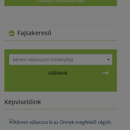
további rendezvények
Fajtakereső
kérem válasszon növényfajt
találatok
Képviselőink