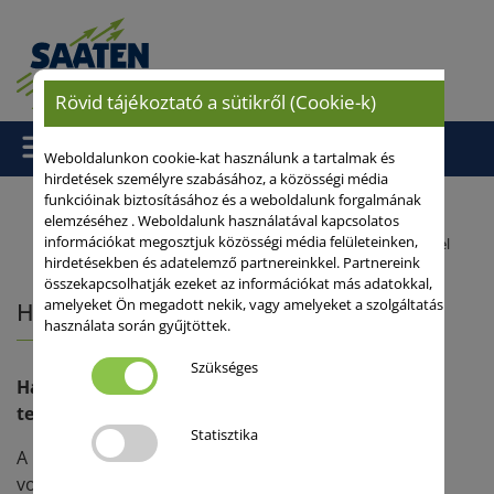
Rövid tájékoztató a sütikről (Cookie-k)
Weboldalunkon cookie-kat használunk a tartalmak és
hirdetések személyre szabásához, a közösségi média
funkcióinak biztosításához és a weboldalunk forgalmának
elemzéséhez . Weboldalunk használatával kapcsolatos
információkat megosztjuk közösségi média felületeinken,
Kezdőlap
/
Szakmai anyagok
/ Hibridbúzák a termelők szemével
hirdetésekben és adatelemző partnereinkkel. Partnereink
összekapcsolhatják ezeket az információkat más adatokkal,
amelyeket Ön megadott nekik, vagy amelyeket a szolgáltatás
Hibridbúzák a termelők szemével
használata során gyűjtöttek.
Szükséges
Hazai termelők számolnak be a búza hibridek
termesztésével kapcsolatos tapasztalataikról.
Statisztika
A hibridbúzák elterjedése kezdetben fokozatos
volt, de az új genotípusok iránti érdeklődés ma már