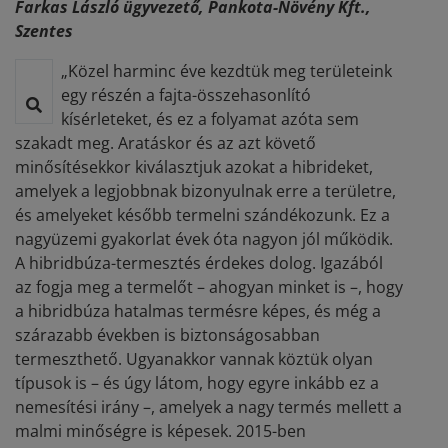
Farkas László ügyvezető, Pankota-Növény Kft.,
Szentes
„Közel harminc éve kezdtük meg területeink
egy részén a fajta-összehasonlító
kísérleteket, és ez a folyamat azóta sem
szakadt meg. Aratáskor és az azt követő
minősítésekkor kiválasztjuk azokat a hibrideket,
amelyek a legjobbnak bizonyulnak erre a területre,
és amelyeket később termelni szándékozunk. Ez a
nagyüzemi gyakorlat évek óta nagyon jól működik.
A hibridbúza-termesztés érdekes dolog. Igazából
az fogja meg a termelőt – ahogyan minket is –, hogy
a hibridbúza hatalmas termésre képes, és még a
szárazabb években is biztonságosabban
termeszthető. Ugyanakkor vannak köztük olyan
típusok is – és úgy látom, hogy egyre inkább ez a
nemesítési irány –, amelyek a nagy termés mellett a
malmi minőségre is képesek. 2015-ben