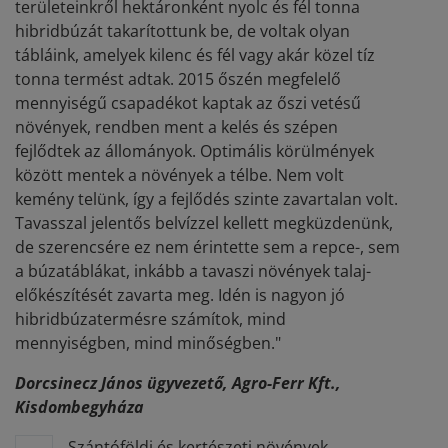
területeinkről hektáronként nyolc és fél tonna
hibridbúzát takarítottunk be, de voltak olyan
tábláink, amelyek kilenc és fél vagy akár közel tíz
tonna termést adtak. 2015 őszén megfelelő
mennyiségű csapadékot kaptak az őszi vetésű
növények, rendben ment a kelés és szépen
fejlődtek az állományok. Optimális körülmények
között mentek a növények a télbe. Nem volt
kemény telünk, így a fejlődés szinte zavartalan volt.
Tavasszal jelentős belvízzel kellett megküzdenünk,
de szerencsére ez nem érintette sem a repce-, sem
a búzatáblákat, inkább a tavaszi növények talaj-
előkészítését zavarta meg. Idén is nagyon jó
hibridbúzatermésre számítok, mind
mennyiségben, mind minőségben."
Dorcsinecz János ügyvezető, Agro-Ferr Kft.,
Kisdombegyháza
„Szántóföldi és kertészeti növények