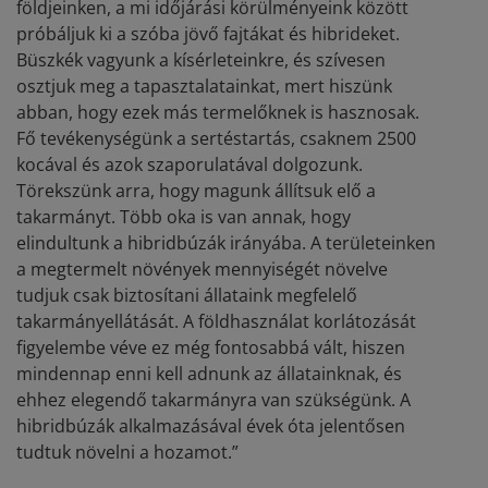
földjeinken, a mi időjárási körülményeink között
próbáljuk ki a szóba jövő fajtákat és hibrideket.
Büszkék vagyunk a kísérleteinkre, és szívesen
osztjuk meg a tapasztalatainkat, mert hiszünk
abban, hogy ezek más termelőknek is hasznosak.
Fő tevékenységünk a sertéstartás, csaknem 2500
kocával és azok szaporulatával dolgozunk.
Törekszünk arra, hogy magunk állítsuk elő a
takarmányt. Több oka is van annak, hogy
elindultunk a hibridbúzák irányába. A területeinken
a megtermelt növények mennyiségét növelve
tudjuk csak biztosítani állataink megfelelő
takarmányellátását. A földhasználat korlátozását
figyelembe véve ez még fontosabbá vált, hiszen
mindennap enni kell adnunk az állatainknak, és
ehhez elegendő takarmányra van szükségünk. A
hibridbúzák alkalmazásával évek óta jelentősen
tudtuk növelni a hozamot.”