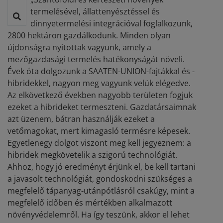
termelésével, állattenyésztéssel és
dinnyetermelési integrációval foglalkozunk,
2800 hektáron gazdálkodunk. Minden olyan
újdonságra nyitottak vagyunk, amely a
mezőgazdasági termelés hatékonyságát növeli.
Évek óta dolgozunk a SAATEN-UNION-fajtákkal és -
hibridekkel, nagyon meg vagyunk velük elégedve.
Az elkövetkező években nagyobb területen fogjuk
ezeket a hibrideket termeszteni. Gazdatársaimnak
azt üzenem, bátran használják ezeket a
vetőmagokat, mert kimagasló termésre képesek.
Egyetlenegy dolgot viszont meg kell jegyeznem: a
hibridek megkövetelik a szigorú technológiát.
Ahhoz, hogy jó eredményt érjünk el, be kell tartani
a javasolt technológiát, gondoskodni szükséges a
megfelelő tápanyag-utánpótlásról csakúgy, mint a
megfelelő időben és mértékben alkalmazott
növényvédelemről. Ha így teszünk, akkor el lehet