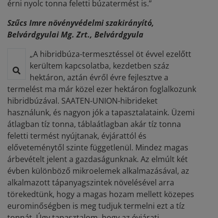
érni nyolc tonna feletti búzatermést is.”
Szűcs Imre növényvédelmi szakirányító,
Belvárdgyulai Mg. Zrt., Belvárdgyula
„A hibridbúza-termesztéssel öt évvel ezelőtt
kerültem kapcsolatba, kezdetben száz
hektáron, aztán évről évre fejlesztve a
termelést ma már közel ezer hektáron foglalkozunk
hibridbúzával. SAATEN-UNION-hibrideket
használunk, és nagyon jók a tapasztalataink. Üzemi
átlagban tíz tonna, táblaátlagban akár tíz tonna
feletti termést nyújtanak, évjárattól és
előveteménytől szinte függetlenül. Mindez magas
árbevételt jelent a gazdaságunknak. Az elmúlt két
évben különböző mikroelemek alkalmazásával, az
alkalmazott tápanyagszintek növelésével arra
törekedtünk, hogy a magas hozam mellett közepes
eurominőségben is meg tudjuk termelni ezt a tíz
tonnát. Úgy tapasztalom, hogy az évjárati