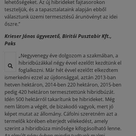
lehetőségeket. Az új hibrideket fajtasorokon
teszteljük, és a tapasztalataink alapján ebből
választunk üzemi termesztésű árunövényt az idei
őszre.”
Krieser János ügyvezető, Biritói Pusztabir Kft.,
Paks
„Negyvenegy éve dolgozom a szakmában, a
hibridbúzákkal négy évvel ezelőtt kezdtünk el
foglalkozni. Már hét évvel ezelőtt elkezdtem
ismerkedni ezzel az újdonsággal, aztán 2013-ban
hetven hektáron, 2014-ben 220 hektáron, 2015-ben
pedig 420 hektáron termesztettünk hibridbúzát.
Idén 500 hektárról takarítunk be hibrideket. Még
nem látom a végét, de bizakodó vagyok, mert jó
képet mutat az állomány. Cáfolni szeretném azt a
termelők körében elterjedt vélekedést, amely
szerint a hibridbúza minősége kifogásolható lenne.
Az elmúlt négy évben mindig tudtunk malmi