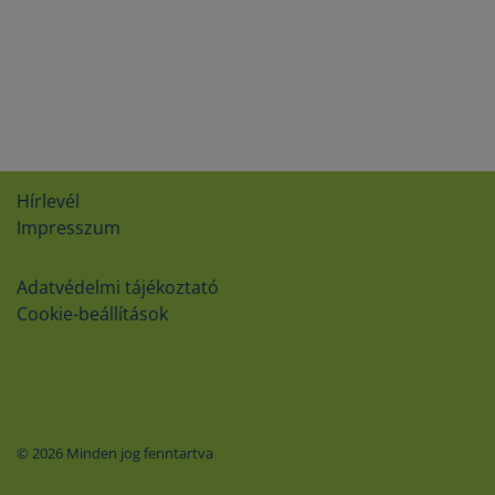
Hírlevél
Impresszum
Adatvédelmi tájékoztató
Cookie-beállítások
© 2026 Minden jog fenntartva