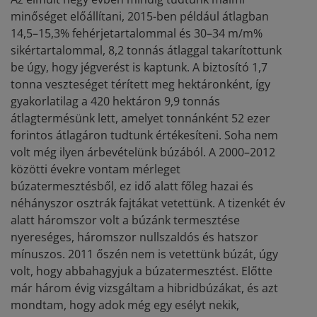
minőséget előállítani, 2015-ben például átlagban
14,5–15,3% fehérjetartalommal és 30–34 m/m%
sikértartalommal, 8,2 tonnás átlaggal takarítottunk
be úgy, hogy jégverést is kaptunk. A biztosító 1,7
tonna veszteséget térített meg hektáronként, így
gyakorlatilag a 420 hektáron 9,9 tonnás
átlagtermésünk lett, amelyet tonnánként 52 ezer
forintos átlagáron tudtunk értékesíteni. Soha nem
volt még ilyen árbevételünk búzából. A 2000–2012
közötti évekre vontam mérleget
búzatermesztésből, ez idő alatt főleg hazai és
néhányszor osztrák fajtákat vetettünk. A tizenkét év
alatt háromszor volt a búzánk termesztése
nyereséges, háromszor nullszaldós és hatszor
mínuszos. 2011 őszén nem is vetettünk búzát, úgy
volt, hogy abbahagyjuk a búzatermesztést. Előtte
már három évig vizsgáltam a hibridbúzákat, és azt
mondtam, hogy adok még egy esélyt nekik,