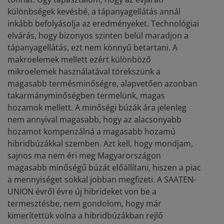
különbségek kevésbé, a tápanyagellátás annál
inkább befolyásolja az eredményeket. Technológiai
elvárás, hogy bizonyos szinten belül maradjon a
tápanyagellátás, ezt nem könnyű betartani. A
makroelemek mellett ezért különböző
mikroelemek használatával törekszünk a
magasabb termésminőségre, alapvetően azonban
takarmányminőségben termelünk, magas
hozamok mellett. A minőségi búzák ára jelenleg
nem annyival magasabb, hogy az alacsonyabb
hozamot kompenzálná a magasabb hozamú
hibridbúzákkal szemben. Azt kell, hogy mondjam,
sajnos ma nem éri meg Magyarországon
magasabb minőségű búzát előállítani, hiszen a piac
a mennyiséget sokkal jobban megfizeti. A SAATEN-
UNION évről évre új hibrideket von be a
termesztésbe, nem gondolom, hogy már
kimerítettük volna a hibridbúzákban rejlő