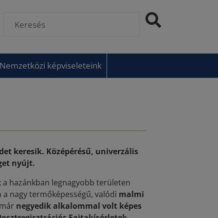
Nemzetközi képviseleteink
et keresik. Középérésű, univerzális
et nyújt.
k a hazánkban legnagyobb területen
en a nagy termőképességű, valódi
malmi
g már
negyedik alkalommal volt képes
ztregisztrációs Fajtakísérletek