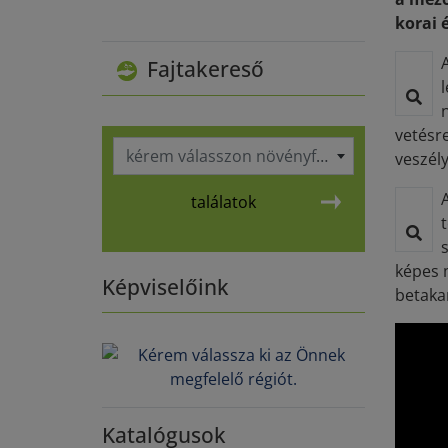
korai 
Fajtakereső
vetésr
kérem válasszon növényfajt
veszél
találatok
képes 
Képviselőink
betaka
Katalógusok