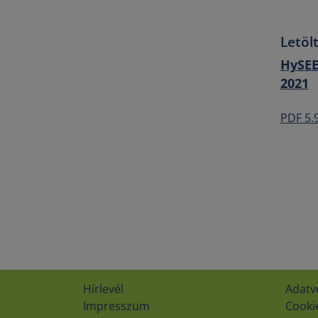
Letöl
HySEE
2021
PDF 5.
Hírlevél
Adatv
Impresszum
Cookie