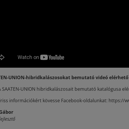
EN-UNION-hibridkalászosokat bemutató videó elérhető a
A SAATEN-UNION hibridkalászosait bemutató katalógusa elérhe
Friss információkért kövesse Facebook-oldalunkat: https:/
 Gábor
ejlesztő