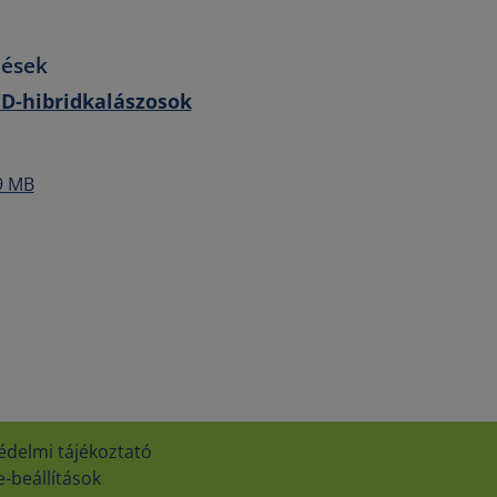
tések
D-hibridkalászosok
9 MB
édelmi tájékoztató
-beállítások