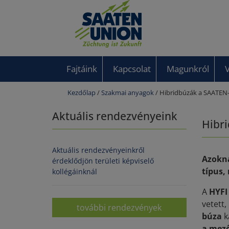
Fajtáink
Kapcsolat
Magunkról
Kezdőlap
/
Szakmai anyagok
/ Hibridbúzák a SAATEN
Aktuális rendezvényeink
Hibr
Aktuális rendezvényeinkről
Azokna
érdeklődjön területi képviselő
típus,
kollégáinknál
A
HYFI
vetett,
további rendezvények
búza
k
a mező