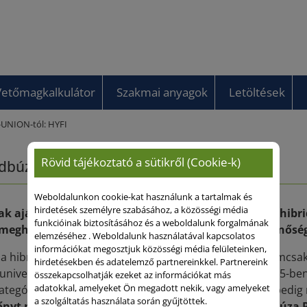
Vetőmagkalkulátor
Szakmai anyagok
Letöltések
-UNION-tól: HYFI
Rövid tájékoztató a sütikről (Cookie-k)
idbúzák a SAATEN-UNION-tól: HYFI
Weboldalunkon cookie-kat használunk a tartalmak és
hirdetések személyre szabásához, a közösségi média
k ajánljuk, akik a legrugalmasabb vetésidejű búzahibrid
funkcióinak biztosításához és a weboldalunk forgalmának
 meghökkentő mennyiséget és kimagasló malmi minőség
elemzéséhez . Weboldalunk használatával kapcsolatos
információkat megosztjuk közösségi média felületeinken,
a hibridbúzák 2. generációjának méltó képviselője, nemcsa
hirdetésekben és adatelemző partnereinkkel. Partnereink
 univerzális hibridbúza, hanem a legelismertebb is. 2015-b
összekapcsolhatják ezeket az információkat más
adatokkal, amelyeket Ön megadott nekik, vagy amelyeket
ategóriában került be a Nemzeti Fajtajegyzékbe. Idén pedi
a szolgáltatás használata során gyűjtöttek.
nyt maga mögé utasítani a NAK–GOSZ–VSZT Őszi Búza Pos