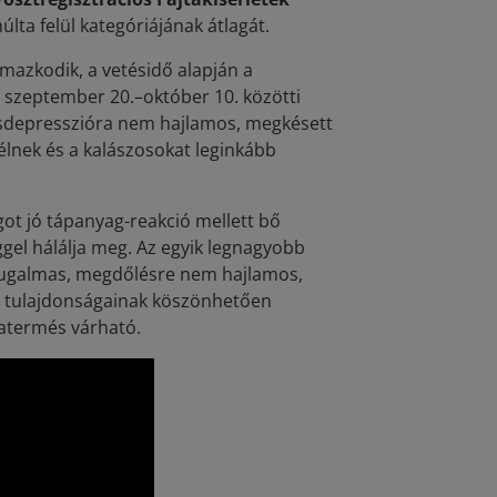
últa felül kategóriájának átlagát.
mazkodik, a vetésidő alapján a
 szeptember 20.–október 10. közötti
ésdepresszióra nem hajlamos, megkésett
élnek és a kalászosokat leginkább
ot jó tápanyag-reakció mellett bő
ggel hálálja meg. Az egyik legnagyobb
s rugalmas, megdőlésre nem hajlamos,
Jó tulajdonságainak köszönhetően
atermés várható.