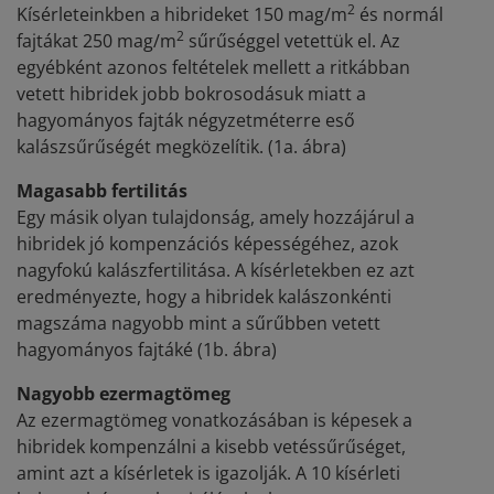
2
Kísérleteinkben a hibrideket 150 mag/m
és normál
2
fajtákat 250 mag/m
sűrűséggel vetettük el. Az
egyébként azonos feltételek mellett a ritkábban
vetett hibridek jobb bokrosodásuk miatt a
hagyományos fajták négyzetméterre eső
kalászsűrűségét megközelítik. (1a. ábra)
Magasabb fertilitás
Egy másik olyan tulajdonság, amely hozzájárul a
hibridek jó kompenzációs képességéhez, azok
nagyfokú kalászfertilitása. A kísérletekben ez azt
eredményezte, hogy a hibridek kalászonkénti
magszáma nagyobb mint a sűrűbben vetett
hagyományos fajtáké (1b. ábra)
Nagyobb ezermagtömeg
Az ezermagtömeg vonatkozásában is képesek a
hibridek kompenzálni a kisebb vetéssűrűséget,
amint azt a kísérletek is igazolják. A 10 kísérleti