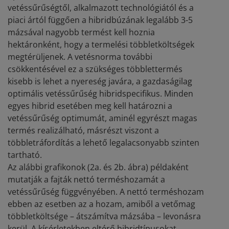
vetéssűrűségtől, alkalmazott technológiától és a
piaci ártól függően a hibridbúzának legalább 3-5
mázsával nagyobb termést kell hoznia
hektáronként, hogy a termelési többletköltségek
megtérüljenek. A vetésnorma további
csökkentésével ez a szükséges többlettermés
kisebb is lehet a nyereség javára, a gazdaságilag
optimális vetéssűrűség hibridspecifikus. Minden
egyes hibrid esetében meg kell határozni a
vetéssűrűség optimumát, aminél egyrészt magas
termés realizálható, másrészt viszont a
többletráfordítás a lehető legalacsonyabb szinten
tartható.
Az alábbi grafikonok (2a. és 2b. ábra) példaként
mutatják a fajták nettó terméshozamát a
vetéssűrűség függvényében. A nettó terméshozam
ebben az esetben az a hozam, amiből a vetőmag
többletköltsége – átszámítva mázsába – levonásra
kerül. A kísérletekben eltérő hibridtípusokat