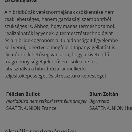
Összefoglalva
A hibridbúzák vetésnormájának csökkentése nem
csak lehetséges, hanem gazdasági szempontból
szükséges is. Ahhoz, hogy magas terméshozamok
realizálhatók legyenek, a termesztéstechnológiát
és a hibridek agronómiai tulajdonságait figyelembe
kell venni, ideértve a megfelelő tápanyagellátást is.
Ily módon lehetőség van arra, hogy a kivetendő
magmennyiséget jelentősen csökkentsük,
kihasználva a hibridbúza kiemelkedő
teljesítőképességét és stressztűrő képességét.
Félicien Bullot
Blum Zoltán
hibridbúza nemzetközi termékmanager
ügyvezető
SAATEN-UNION France
SAATEN-UNION Hung
Aktuális rendezvényeink