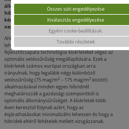
állománykezelési stratégia? Félicien Bullot,
Összes süti engedélyezése
hibridbúza nemzetközi termékmenedzser e
Kiválasztás engedélyezése
kérdések megválaszolásánál nagyszámú
nemzetközi kísérletre tud hivatkozni.
Egyéni cooke-beállítások.
Ahhoz, hogy a lehető legalaposabb ajánlásokat
További részletek
lehessen megtenni a SAATEN-UNION
fejlesztőcsapata technológiai kísérleteket végez az
optimális vetéssűrűség megállapítására. Ezek a
kísérletek számos európai országban arra
irányulnak, hogy legalább négy különböző
2
2
vetéssűrűség (75 mag/m
– 175 mag/m
között)
alkalmazásával minden egyes hibridnél
meghatározzák a gazdasági szempontból is
optimális állománysűrűséget. A kísérletek több
éven keresztül folynak azért, hogy az
évjárathatásokat minimalizálni lehessen és hogy a
hibridek eltérő feltételek mellett vizsgázzanak.