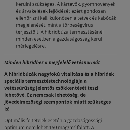
kerülni szükséges. A kártevők, gyomnövények
és árvakelések fejlődését ezért gondosan
ellenőrizni kell, különösen a tetvek és kabócák
megjelenését, mint a törpeségvírus
terjesztőit. A hibridbúza termesztésénél
minden esetben a gazdaságosság kerül
mérlegelésre.
Minden hibridhez a megfelelő vetésnormát
A hibridbúzák nagyfokú vitalitása és a hibridek
speciális termesztéstechnológiája a
vetéssűrűség jelentős csökkentését teszi
lehetővé. Ez nemcsak lehetőség, de
jövedelmezőségi szempontok miatt szükséges
is!
Optimális feltételek esetén a gazdaságossági
2
optimum nem lehet 150 mag/m
fölött. A