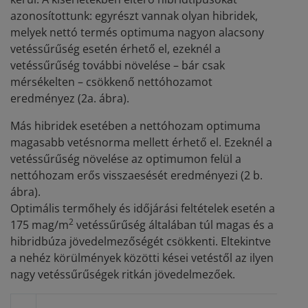
azonosítottunk: egyrészt vannak olyan hibridek,
melyek nettó termés optimuma nagyon alacsony
vetéssűrűség esetén érhető el, ezeknél a
vetéssűrűség további növelése – bár csak
mérsékelten – csökkenő nettóhozamot
eredményez (2a. ábra).
Más hibridek esetében a nettóhozam optimuma
magasabb vetésnorma mellett érhető el. Ezeknél a
vetéssűrűség növelése az optimumon felül a
nettóhozam erős visszaesését eredményezi (2 b.
ábra).
Optimális termőhely és időjárási feltételek esetén a
2
175 mag/m
vetéssűrűség általában túl magas és a
hibridbúza jövedelmezőségét csökkenti. Eltekintve
a nehéz körülmények közötti kései vetéstől az ilyen
nagy vetéssűrűségek ritkán jövedelmezőek.