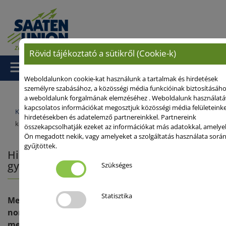
Rövid tájékoztató a sütikről (Cookie-k)
Weboldalunkon cookie-kat használunk a tartalmak és hirdetések
személyre szabásához, a közösségi média funkcióinak biztosításáho
a weboldalunk forgalmának elemzéséhez . Weboldalunk használatá
kapcsolatos információkat megosztjuk közösségi média felületeink
Kezdőlap
/
Szakmai anyagok
/ Hibridbúza vetésnormája - A
hirdetésekben és adatelemző partnereinkkel. Partnereink
kevesebb gyakran több
összekapcsolhatják ezeket az információkat más adatokkal, amelye
Ön megadott nekik, vagy amelyeket a szolgáltatás használata sorá
gyűjtöttek.
Hibridbúza vetésnormája - A kevesebb
gyakran több
Szükséges
Statisztika
Mennyire lehet hibridbúza esetén a vetési
normát csökkenteni és milyen az ennek
megfelelő, gazdaságilag is optimális