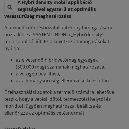
A Hybri'density mobil applikáció
segítségével egyszerű az optimális
vetéssűrűség meghatározása
A termelői döntéshozatal hatékony támogatására
hozta létre a SAATEN-UNION a „Hybri'density”
mobil applikációt. Ez a következő támogatásokat
nyújtja:
az elvetendő hibridvetőmag egységek
(500.000 mag) számának meghatározása,
a vetőgép beállítása,
az állománysűrűség ellenőrzése kelés után.
E felhasználási adatok a termelő számára lehetővé
teszik, hogy a vetési időtől, termesztési helytől és
hibridtől függően meghatározza, beállítsa és
ellenőrizze az optimális vetésnormát.