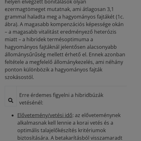
helyen elvégzett bonitálások olyan
ezermagtömeget mutatnak, ami átlagosan 3,1
grammal haladta meg a hagyományos fajtákét (1c.
ábra). A magasabb kompenzációs képessége okán
– a magasabb vitalitást eredményező heterózis
miatt – a hibridek termésoptimuma a
hagyományos fajtáknál jelentősen alacsonyabb
állománysűrűség mellett érhető el. Ennek azonban
feltétele a megfelelő állománykezelés, ami néhány
ponton különbözik a hagyományos fajták
szokásostól.
Erre érdemes figyelni a hibridbúzák
vetésénél:
Elővetemény/vetési idő
: az előveteménynek
alkalmasnak kell lennie a korai vetés és a
optimális talajelőkészítés kritériumok
biztosítására. A betakarításból visszamaradt