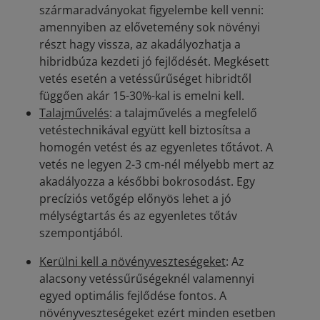
szármaradványokat figyelembe kell venni:
amennyiben az elővetemény sok növényi
részt hagy vissza, az akadályozhatja a
hibridbúza kezdeti jó fejlődését. Megkésett
vetés esetén a vetéssűrűséget hibridtől
függően akár 15-30%-kal is emelni kell.
Talajművelés
: a talajművelés a megfelelő
vetéstechnikával együtt kell biztosítsa a
homogén vetést és az egyenletes tőtávot. A
vetés ne legyen 2-3 cm-nél mélyebb mert az
akadályozza a későbbi bokrosodást. Egy
precíziós vetőgép előnyös lehet a jó
mélységtartás és az egyenletes tőtáv
szempontjából.
Kerülni kell a növényveszteségeket
: Az
alacsony vetéssűrűségeknél valamennyi
egyed optimális fejlődése fontos. A
növényveszteségeket ezért minden esetben