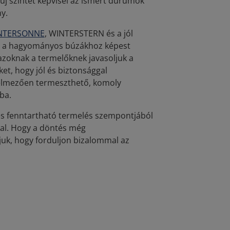
új szintet képvisel az ismert durumok
y.
NTERSONNE
, WINTERSTERN és a jól
, a hagyományos búzákhoz képest
azoknak a termelőknek javasoljuk a
ket, hogy jól és biztonsággal
edelmezően termeszthető, komoly
ba.
 és fenntartható termelés szempontjából
l. Hogy a döntés még
juk, hogy forduljon bizalommal az