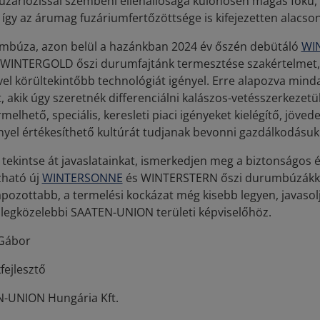
fuzáriózissal szembeni ellenállósága különösen magas fokú, 
 így az árumag fuzáriumfertőzöttsége is kifejezetten alacson
mbúza, azon belül a hazánkban 2024 év őszén debütáló
WI
 WINTERGOLD őszi durumfajtánk termesztése szakértelmet
vel körültekintőbb technológiát igényel. Erre alapozva mind
, akik úgy szeretnék differenciálni kalászos-vetésszerkezetü
elhető, speciális, keresleti piaci igényeket kielégítő, jöv
nyel értékesíthető kultúrát tudjanak bevonni gazdálkodásuk
, tekintse át javaslatainkat, ismerkedjen meg a biztonságos
ható új
WINTERSONNE
és WINTERSTERN őszi durumbúzákka
pozottabb, a termelési kockázat még kisebb legyen, javasol
legközelebbi SAATEN-UNION területi képviselőhöz.
Gábor
fejlesztő
-UNION Hungária Kft.