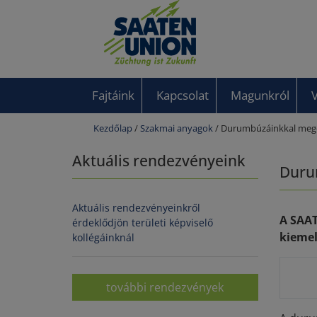
Fajtáink
Kapcsolat
Magunkról
Kezdőlap
/
Szakmai anyagok
/ Durumbúzáinkkal megcs
Aktuális rendezvényeink
Duru
Aktuális rendezvényeinkről
A SAAT
érdeklődjön területi képviselő
kiemel
kollégáinknál
további rendezvények