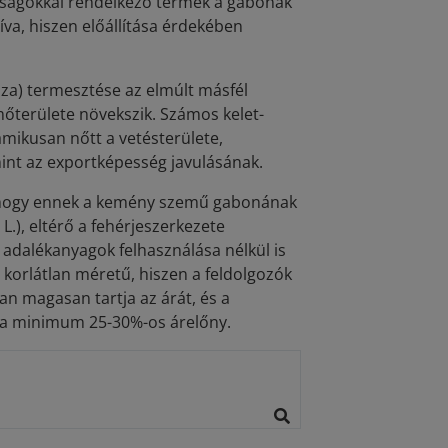
nságokkal rendelkező termék a gabonák
va, hiszen előállítása érdekében
a) termesztése az elmúlt másfél
mőterülete növekszik. Számos kelet-
mikusan nőtt a vetésterülete,
int az exportképesség javulásának.
 hogy ennek a kemény szemű gabonának
.), eltérő a fehérjeszerkezete
adalékanyagok felhasználása nélkül is
te korlátlan méretű, hiszen a feldolgozók
n magasan tartja az árát, és a
 a minimum 25-30%-os árelőny.