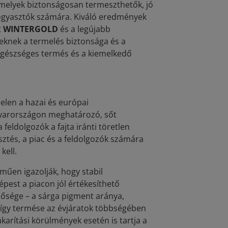
amelyek biztonságosan termeszthetők, jó
fogyasztók számára. Kiváló eredmények
t
WINTERGOLD
és a legújabb
zeknek a termelés biztonsága és a
egészséges termés és a kiemelkedő
elen a hazai és európai
arországon meghatározó, sőt
 feldolgozók a fajta iránti töretlen
tés, a piac és a feldolgozók számára
kell.
űen igazolják, hogy stabil
pest a piacon jól értékesíthető
nősége – a sárga pigment aránya,
, így termése az évjáratok többségében
rítási körülmények esetén is tartja a