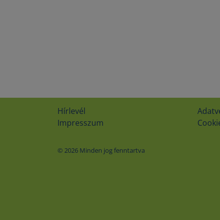
Hírlevél
Adatv
Impresszum
Cookie
© 2026 Minden jog fenntartva