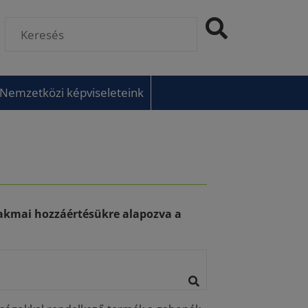
Nemzetközi képviseleteink
akmai hozzáértésükre alapozva a