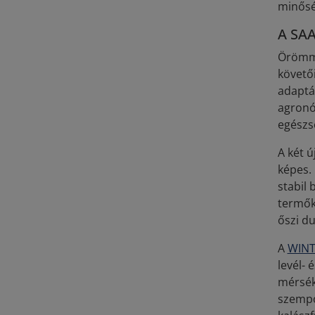
minősé
A SAA
Örömme
követő
adaptác
agronó
egészs
A két ú
képes.
stabil
termőké
őszi d
A
WIN
levél- 
mérsék
szempo