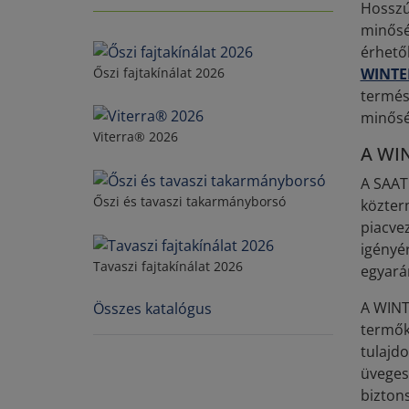
Hosszú
minősé
érhetők
Őszi fajtakínálat 2026
WINT
termés
minősé
Viterra® 2026
A WIN
A SAAT
Őszi és tavaszi takarmányborsó
közter
piacvez
igényé
Tavaszi fajtakínálat 2026
egyará
A WINT
Összes katalógus
termők
tulajd
üveges
bizton