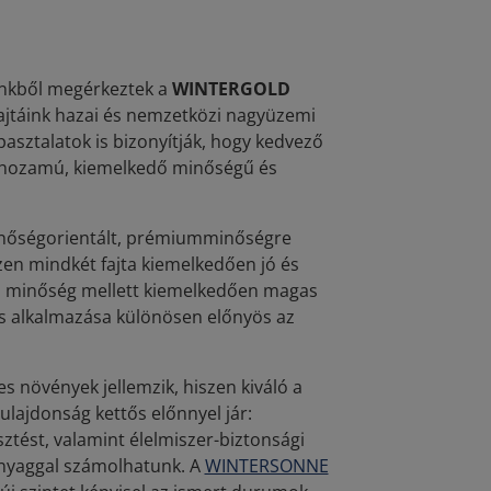
ünkből megérkeztek a
WINTERGOLD
jtáink hazai és nemzetközi nagyüzemi
pasztalatok is bizonyítják, hogy kedvező
gy hozamú, kiemelkedő minőségű és
őségorientált, prémiumminőségre
en mindkét fajta kiemelkedően jó és
jó minőség mellett kiemelkedően magas
tes alkalmazása különösen előnyös az
növények jellemzik, hiszen kiváló a
ulajdonság kettős előnnyel jár:
tést, valamint élelmiszer-biztonsági
anyaggal számolhatunk. A
WINTERSONNE