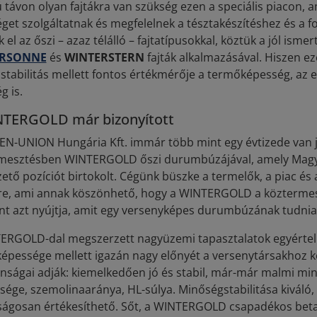
 távon olyan fajtákra van szükség ezen a speciális piacon, 
get szolgáltatnak és megfelelnek a tésztakészítéshez és a 
 el az őszi – azaz télálló – fajtatípusokkal, köztük a jól ismer
ERSONNE
és
WINTERSTERN
fajták alkalmazásával. Hiszen e
stabilitás mellett fontos értékmérője a termőképesség, az 
g is.
TERGOLD már bizonyított
EN-UNION Hungária Kft. immár több mint egy évtizede van j
mesztésben WINTERGOLD őszi durumbúzájával, amely Magy
ető pozíciót birtokolt. Cégünk büszke a termelők, a piac és a
re, ami annak köszönhető, hogy a WINTERGOLD a köztermesz
nt azt nyújtja, amit egy versenyképes durumbúzának tudnia 
ERGOLD-dal megszerzett nagyüzemi tapasztalatok egyértelm
épessége mellett igazán nagy előnyét a versenytársakhoz ké
onságai adják: kiemelkedően jó és stabil, már-már malmi mi
sége, szemolinaaránya, HL-súlya. Minőségstabilitása kiváló
ságosan értékesíthető. Sőt, a WINTERGOLD csapadékos betaka