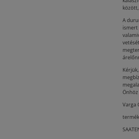
kalász
között,
A duru
ismert
valami
vetését
megterm
árelőn
Kérjük
megbíz
megala
Önhöz 
Varga 
termék
SAATEN