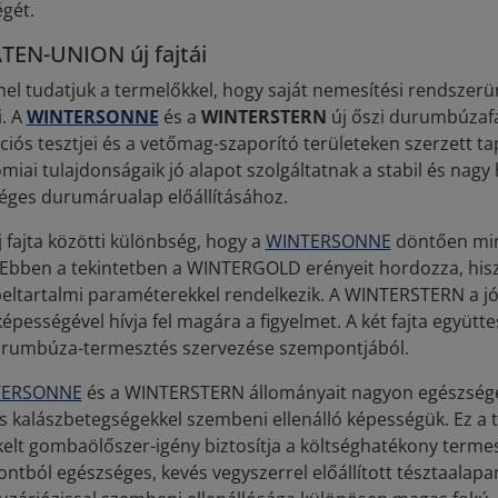
gét.
TEN-UNION új fajtái
l tudatjuk a termelőkkel, hogy saját nemesítési rendszer
i. A
WINTERSONNE
és a
WINTERSTERN
új őszi durumbúzafa
iós tesztjei és a vetőmag-szaporító területeken szerzett ta
miai tulajdonságaik jó alapot szolgáltatnak a stabil és na
éges durumárualap előállításához.
j fajta közötti különbség, hogy a
WINTERSONNE
döntően min
 Ebben a tekintetben a WINTERGOLD erényeit hordozza, hisz
 beltartalmi paraméterekkel rendelkezik. A WINTERSTERN a 
pességével hívja fel magára a figyelmet. A két fajta együt
urumbúza-termesztés szervezése szempontjából.
TERSONNE
és a WINTERSTERN állományait nagyon egészséges 
és kalászbetegségekkel szembeni ellenálló képességük. Ez a t
elt gombaölőszer-igény biztosítja a költséghatékony termesz
ntból egészséges, kevés vegyszerrel előállított tésztaalap