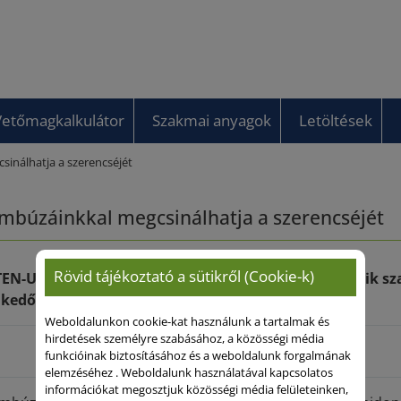
Vetőmagkalkulátor
Szakmai anyagok
Letöltések
inálhatja a szerencséjét
mbúzáinkkal megcsinálhatja a szerencséjét
Rövid tájékoztató a sütikről (Cookie-k)
EN-UNION durumbúzáit igényeseknek ajánljuk, akik sz
kedő jövedelmezőségre hajtanak.
Weboldalunkon cookie-kat használunk a tartalmak és
hirdetések személyre szabásához, a közösségi média
funkcióinak biztosításához és a weboldalunk forgalmának
elemzéséhez . Weboldalunk használatával kapcsolatos
információkat megosztjuk közösségi média felületeinken,