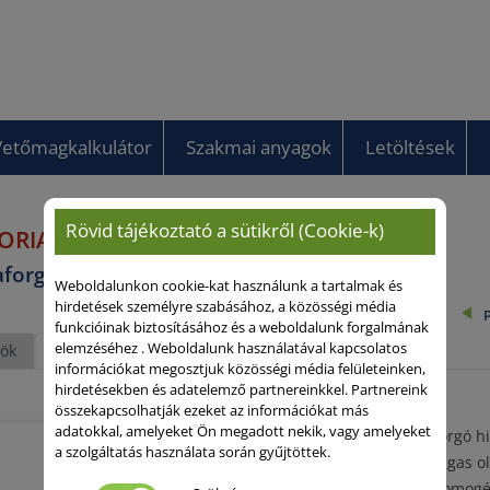
Vetőmagkalkulátor
Szakmai anyagok
Letöltések
Rövid tájékoztató a sütikről (Cookie-k)
ORIA CL Plus
forgó
Weboldalunkon cookie-kat használunk a tartalmak és
hirdetések személyre szabásához, a közösségi média
funkcióinak biztosításához és a weboldalunk forgalmának
elemzéséhez . Weboldalunk használatával kapcsolatos
ök
Fajtajellemzők
információkat megosztjuk közösségi média felületeinken,
hirdetésekben és adatelemző partnereinkkel. Partnereink
összekapcsolhatják ezeket az információkat más
adatokkal, amelyeket Ön megadott nekik, vagy amelyeket
középérésű napraforgó hi
a szolgáltatás használata során gyűjtöttek.
linolsavas profil, magas 
jó szárszilárdság, homog