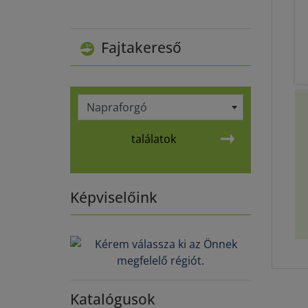
Fajtakereső
Napraforgó
találatok
Képviselőink
Katalógusok