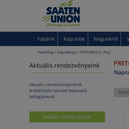
Fajtáink
Kapcsolat
Magunkról
Kezdőlap
/
Napraforgó
/ PRETORIA CL Plus
PRET
Aktuális rendezvényeink
Napra
Aktuális rendezvényeinkről
érdeklődjön területi képviselő
Előny
kollégáinknál
további rendezvények