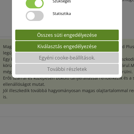
Szükséges
Statisztika
Összes süti engedélyezése
Kiválasztás engedélyezése
Magas szintű imidazolinon-ellenállóságot biztosító Clearfield Pl
legújabb tagja.
Egyéni cooke-beállítások.
Egy közép-középkorai linolsavas (LO) hibrid, mely jól alkalmazkod
körülményhez, melyhez szádorrezisztenciája (A-E) is hozzájárul.
További részletek
mégis intenzív körülmények között tudunk a legközelebb kerülni.
Erős szárral és közepesen bókoló tányérállással rendelkezik és a
ellenállóságot mutat.
Jól illeszkedik továbbá hagyományosan magas olajtartalommal r
is.