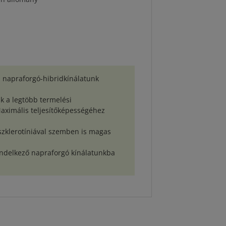
us napraforgó-hibridkínálatunk
ik a legtöbb termelési
Maximális teljesítőképességéhez
 szklerotíniával szemben is magas
endelkező napraforgó kínálatunkba