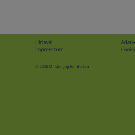
Hírlevél
Adatv
Impresszum
Cookie
© 2026 Minden jog fenntartva