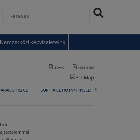
Nemzetközi képviseleteink
rövid
részletes
PARAISO 102 CL
SOPHIA CL HO (N4H413CL)
brid
olajtartalommal
én állomány