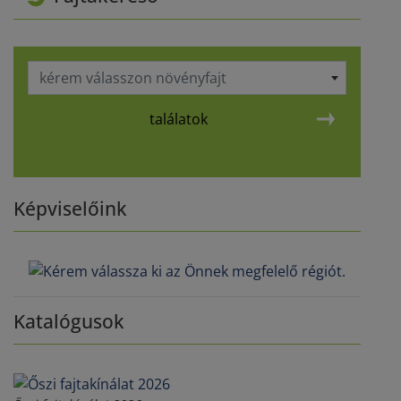
kérem válasszon növényfajt
találatok
Képviselőink
Katalógusok