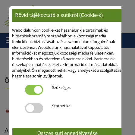
Rövid tájékoztató a sütikről (Cookie-k)
Weboldalunkon cookie-kat használunk a tartalmak és
hirdetések személyre szabásához, a közösségi média
funkcióinak biztosításához és a weboldalunk forgalmának
elemzéséhez . Weboldalunk használatával kapcsolatos
információkat megosztjuk közösségi média felületeinken,
hirdetésekben és adatelemző partnereinkkel. Partnereink
összekapcsolhatják ezeket az információkat más adatokkal,
Kezdőlap
/
/ Őszi durumbúza
amelyeket Ön megadott nekik, vagy amelyeket a szolgáltatás
használata során gyűjtöttek.
Őszi durumbúza
Szükséges
Statisztika
WINTERSONNE
Aktuális rendezvényeink
Összes süti engedélyezése