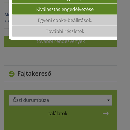
Kiválasztás engedélyezése
Aktuális rendezvényeinkről érdeklődjön területi képviselő
Egyéni cooke-beállítások.
kollégáinknál
További részletek
további rendezvények
Fajtakereső
Őszi durumbúza
találatok