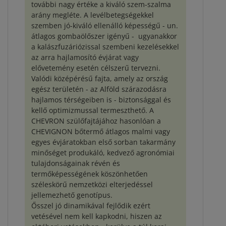
további nagy értéke a kiváló szem-szalma
arány megléte. A levélbetegségekkel
szemben jó-kiváló ellenálló képességű - un.
átlagos gombaölőszer igényű - ugyanakkor
a kalászfuzáriózissal szembeni kezelésekkel
az arra hajlamosító évjárat vagy
elővetemény esetén célszerű tervezni.
Valódi középérésű fajta, amely az ország
egész területén - az Alföld szárazodásra
hajlamos térségeiben is - biztonsággal és
kellő optimizmussal termeszthető. A
CHEVRON szülőfajtájához hasonlóan a
CHEVIGNON bőtermő átlagos malmi vagy
egyes évjáratokban első sorban takarmány
minőséget produkáló, kedvező agronómiai
tulajdonságainak révén és
termőképességének köszönhetően
széleskörű nemzetközi elterjedéssel
jellemezhető genotípus.
Ősszel jó dinamikával fejlődik ezért
vetésével nem kell kapkodni, hiszen az