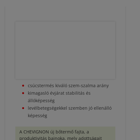
csúcstermés kiváló szem-szalma arány
kimagasló évjárat stabilitás és
állóképesség
levélbetegségekkel szemben jó ellenálló
képesség
A CHEVIGNON új bőtermő fajta, a
produktivitás bajnoka, mely adottságait