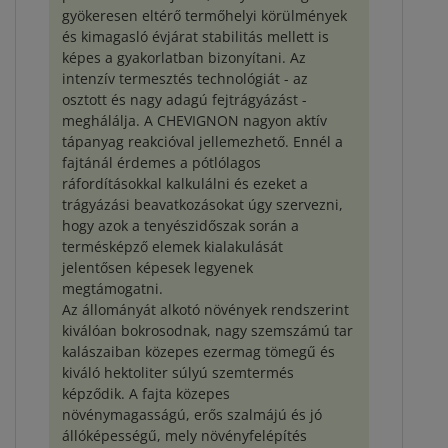
gyökeresen eltérő termőhelyi körülmények
és kimagasló évjárat stabilitás mellett is
képes a gyakorlatban bizonyítani. Az
intenzív termesztés technológiát - az
osztott és nagy adagú fejtrágyázást -
meghálálja. A CHEVIGNON nagyon aktív
tápanyag reakcióval jellemezhető. Ennél a
fajtánál érdemes a pótlólagos
ráfordításokkal kalkulálni és ezeket a
trágyázási beavatkozásokat úgy szervezni,
hogy azok a tenyészidőszak során a
termésképző elemek kialakulását
jelentősen képesek legyenek
megtámogatni.
Az állományát alkotó növények rendszerint
kiválóan bokrosodnak, nagy szemszámú tar
kalászaiban közepes ezermag tömegű és
kiváló hektoliter súlyú szemtermés
képződik. A fajta közepes
növénymagasságú, erős szalmájú és jó
állóképességű, mely növényfelépítés