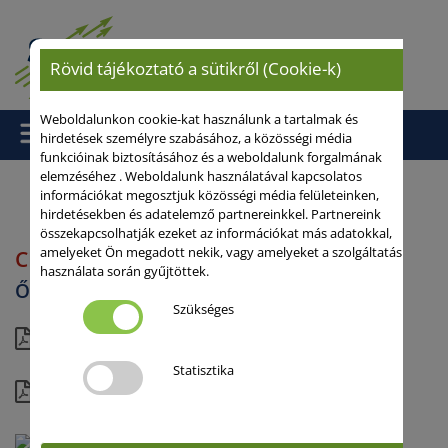
Rövid tájékoztató a sütikről (Cookie-k)
Weboldalunkon cookie-kat használunk a tartalmak és
hirdetések személyre szabásához, a közösségi média
funkcióinak biztosításához és a weboldalunk forgalmának
elemzéséhez . Weboldalunk használatával kapcsolatos
információkat megosztjuk közösségi média felületeinken,
hirdetésekben és adatelemző partnereinkkel. Partnereink
Kezdőlap
/
/
Őszi búza
/ CHEVIGNON
összekapcsolhatják ezeket az információkat más adatokkal,
amelyeket Ön megadott nekik, vagy amelyeket a szolgáltatás
CHEVIGNON
használata során gyűjtöttek.
Őszi búza
Szükséges
rövid
Statisztika
részletes