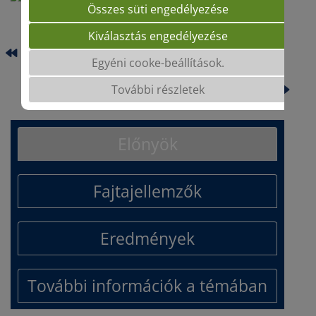
Összes süti engedélyezése
Kiválasztás engedélyezése
CAMELEON
Egyéni cooke-beállítások.
EXSAL
További részletek
Előnyök
Fajtajellemzők
Eredmények
További információk a témában