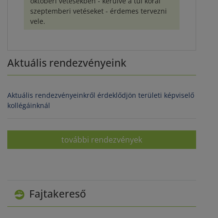
októberi vetésekben - kerülve a túl korai
szeptemberi vetéseket - érdemes tervezni
vele.
Aktuális rendezvényeink
Aktuális rendezvényeinkről érdeklődjön területi képviselő
kollégáinknál
további rendezvények
Fajtakereső