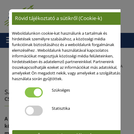
Rövid tájékoztató a sütikről (Cookie-k)
Weboldalunkon cookie-kat használunk a tartalmak és
hirdetések személyre szabásához, a közösségi média
funkcióinak biztosításához és a weboldalunk forgalmának
elemzéséhez . Weboldalunk használatával kapcsolatos
információkat megosztjuk közösségi média felületeinken,
hirdetésekben és adatelemző partnereinkkel. Partnereink
Kezdőlap
/
Szakmai anyagok
/ SAATEN-UNION őszi árpa fajták. A
összekapcsolhatják ezeket az információkat más adatokkal,
amelyeket Ön megadott nekik, vagy amelyeket a szolgáltatás
csúcsok csúcsai.
használata során gyűjtöttek.
Szükséges
SAATEN-UNION őszi árpa fajták. A
csúcsok csúcsai.
Statisztika
A kisebb területen vetett őszi kalászos fajok
között a SAATEN-UNION fajtái már évek óta
meghatározó, számos esetben piacvezető