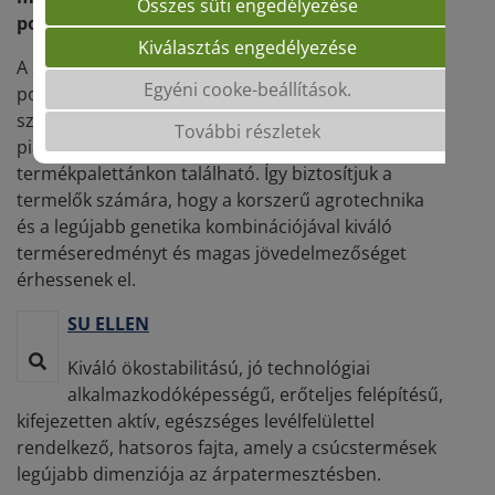
Összes süti engedélyezése
pozícióval rendelkeznek.
Kiválasztás engedélyezése
A SAATEN-UNION hagyományosan erős ősziárpa-
Egyéni cooke-beállítások.
portfóliója mind a kétsoros, mind a többsoros
szegmensben rendszeresen bővül. Magyarország
További részletek
piacvezető sörárpája mellett annak új kihívója is
termékpalettánkon található. Így biztosítjuk a
termelők számára, hogy a korszerű agrotechnika
és a legújabb genetika kombinációjával kiváló
terméseredményt és magas jövedelmezőséget
érhessenek el.
SU ELLEN
Kiváló ökostabilitású, jó technológiai
alkalmazkodóképességű, erőteljes felépítésű,
kifejezetten aktív, egészséges levélfelülettel
rendelkező, hatsoros fajta, amely a csúcstermések
legújabb dimenziója az árpatermesztésben.