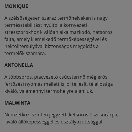
MONIQUE
A szélsőségesen száraz termőhelyeken is nagy
termésstabilitást nyújtó, a környezeti
stresszorokhoz kiválóan alkalmazkodó, hatsoros
fajta, amely kiemelkedő termőképességével és
hektolitersúlyával biztonságos megoldás a
termelők számára.
ANTONELLA
A többsoros, piacvezető csúcstermő még erős
fertőzési nyomás mellett is jól teljesít, télállósága
kiváló, valamennyi termőhelyre ajánljuk.
MALWINTA
Nemzetközi szinten jegyzett, kétsoros őszi sörárpa,
kiváló állóképességgel és osztályozottsággal.